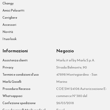
Changy
Amici Pelosetti
Cavigliere
Accessori
Novità
I tuoi look
Informazioni
Negozio
Marlu.it srl by Marlu S.p.A.
Assistenza clienti
Strada Belmonte, 90
Privacy
47898 Montegiardino - San
Termini e condizioni d'uso
Marino
Marlù Gioielli
COE SM 24106 Autorizzazione E-
Procedura Recesso
commerce N°380 del
Whatsappaci
26/03/2018
Confezione spedizione