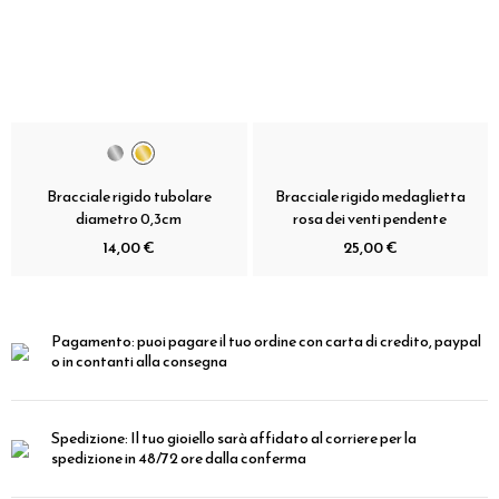
Bracciale rigido tubolare
Bracciale rigido medaglietta
diametro 0,3cm
rosa dei venti pendente
14,00 €
25,00 €
Pagamento:
puoi pagare il tuo ordine con carta di credito, paypal
o in contanti alla consegna
Spedizione:
Il tuo gioiello sarà affidato al corriere per la
spedizione in 48/72 ore dalla conferma