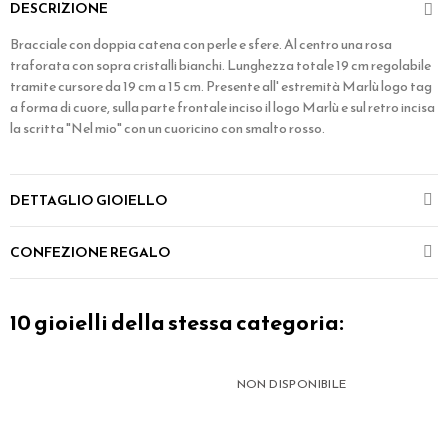
DESCRIZIONE
Bracciale con doppia catena con perle e sfere. Al centro una rosa
traforata con sopra cristalli bianchi. Lunghezza totale 19 cm regolabile
tramite cursore da 19 cm a 15 cm. Presente all' estremità Marlù logo tag
a forma di cuore, sulla parte frontale inciso il logo Marlù e sul retro incisa
la scritta "Nel mio" con un cuoricino con smalto rosso.
DETTAGLIO GIOIELLO
CONFEZIONE REGALO
10 gioielli della stessa categoria:
NON DISPONIBILE