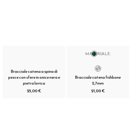
MATERIALE:
Bracciale catena a spina di
pesce con sfere in onice nera e
Bracciale catena fishbone
pietra lavica
2,7mm
25,00 €
21,00 €