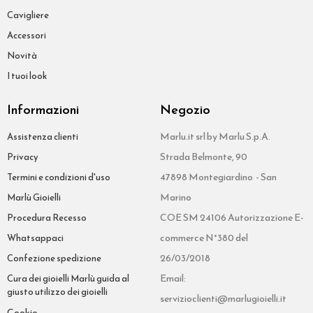
Cavigliere
Accessori
Novità
I tuoi look
Informazioni
Negozio
Marlu.it srl by Marlu S.p.A.
Assistenza clienti
Strada Belmonte, 90
Privacy
47898 Montegiardino - San
Termini e condizioni d'uso
Marino
Marlù Gioielli
COE SM 24106 Autorizzazione E-
Procedura Recesso
commerce N°380 del
Whatsappaci
26/03/2018
Confezione spedizione
Email:
Cura dei gioielli Marlù guida al
giusto utilizzo dei gioielli
servizioclienti@marlugioielli.it
Cookie