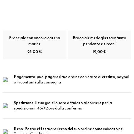
Bracciale con ancora catena
Bracciale medaglietta infinito
marine
pendente e zirconi
25,00 €
19,00 €
Pagamento:
puoi pagare il tuo ordine con carta di credito, paypal
o in contanti alla consegna
Spedizione:
Il tuo gioiello sarà affidato al corriere per la
spedizione in 48/72 ore dalla conferma
Reso:
Potrai effettuare il reso del tuo ordine come indicato nei