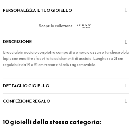
PERSONALIZZA IL TUO GIOIELLO
Scopri la collezione
DESCRIZIONE
Bracciale in acciaio con pietra composita o nera o azzurro turchese o blu
lapis con ematite sfacettata ed elementi di acciaio. Lunghezza 21 cm
regolabile da 19 a 21 cm tramite Marlù tag removibile.
DETTAGLIO GIOIELLO
CONFEZIONE REGALO
10 gioielli della stessa categoria: