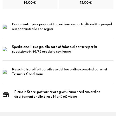
18,00 €
13,00 €
Pagamento:
puoi pagare il tuo ordine con carta di credito, paypal
o in contanti alla consegna
Spedizione:
Il tuo gioiello sarà affidato al corriere per la
spedizione in 48/72 ore dalla conferma
Reso:
Potrai effettuare il reso del tuo ordine come indicato nei
Termini e Condizioni.
Ritiro in Store:
potrai ritirare gratuitamente il tuo ordine
direttamente nello Store Marlù più vicino