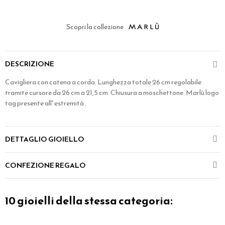
Scopri la collezione
DESCRIZIONE
Cavigliera con catena a corda. Lunghezza totale 26 cm regolabile
tramite cursore da 26 cm a 21,5 cm. Chiusura a moschettone. Marlù logo
tag presente all' estremità .
DETTAGLIO GIOIELLO
CONFEZIONE REGALO
10 gioielli della stessa categoria: