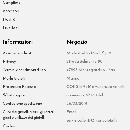
Cavigliere
Accessori
Novità
I tuoi look
Informazioni
Negozio
Marlu.it srl by Marlu S.p.A.
Assistenza clienti
Strada Belmonte, 90
Privacy
47898 Montegiardino - San
Termini e condizioni d'uso
Marino
Marlù Gioielli
COE SM 24106 Autorizzazione E-
Procedura Recesso
commerce N°380 del
Whatsappaci
26/03/2018
Confezione spedizione
Email:
Cura dei gioielli Marlù guida al
giusto utilizzo dei gioielli
servizioclienti@marlugioielli.it
Cookie