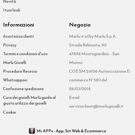
Novità
I tuoi look
Informazioni
Negozio
Marlu.it srl by Marlu S.p.A.
Assistenza clienti
Strada Belmonte, 90
Privacy
47898 Montegiardino - San
Termini e condizioni d'uso
Marino
Marlù Gioielli
COE SM 24106 Autorizzazione E-
Procedura Recesso
commerce N°380 del
Whatsappaci
26/03/2018
Confezione spedizione
Email:
Cura dei gioielli Marlù guida al
giusto utilizzo dei gioielli
servizioclienti@marlugioielli.it
Cookie
Mr APPs - App, Siti Web & Ecommerce