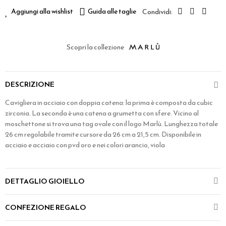
Aggiungi alla wishlist
Guida alle taglie
Scopri la collezione
DESCRIZIONE
Cavigliera in acciaio con doppia catena: la prima è composta da cubic
zirconia. La seconda è una catena a grumetta con sfere. Vicino al
moschettone si trova una tag ovale con il logo Marlù. Lunghezza totale
26 cm regolabile tramite cursore da 26 cm a 21,5 cm. Disponibile in
acciaio e acciaio con pvd oro e nei colori arancio, viola
DETTAGLIO GIOIELLO
CONFEZIONE REGALO