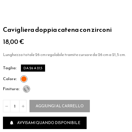
Cavigliera doppia catena con zirconi
18,00 €
Lunghezza totale 26 cm regolabile tramite cursore da 26 cm a 21,5 cm.
taglia
DA 26 A 21,5
colore
finitura
AGGIUNGI AL CARRELLO
AVVISAMI QUANDO DISPONIBILE
