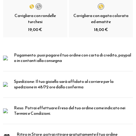
Cavigliera con rondelle
Cavigliera con agata colorata
turchesi
ed ematite
19,00 €
18,00 €
Pagamento:
puoi pagare il tuo ordine con carta di credito, paypal
o in contanti alla consegna
Spedizione:
Il tuo gioiello sarà affidato al corriere per la
spedizione in 48/72 ore dalla conferma
Reso:
Potrai effettuare il reso del tuo ordine come indicato nei
Termini e Condizioni.
Ritiro in Store:
potrai ritirare gratuitamente il tuo ordine