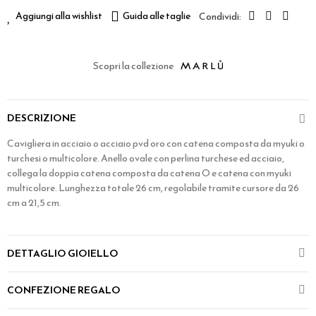
Aggiungi alla wishlist
Guida alle taglie
Scopri la collezione
DESCRIZIONE
Cavigliera in acciaio o acciaio pvd oro con catena composta da myuki o
turchesi o multicolore. Anello ovale con perlina turchese ed acciaio,
collega la doppia catena composta da catena O e catena con myuki
multicolore. Lunghezza totale 26 cm, regolabile tramite cursore da 26
cm a 21,5 cm.
DETTAGLIO GIOIELLO
CONFEZIONE REGALO