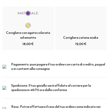
MATERIALE:
Cavigliera con agata colorata
ed ematite
Cavigliera catena snake
18,00 €
12,00 €
Pagamento:
puoi pagare il tuo ordine con carta di credito, paypal
o in contanti alla consegna
Spedizione:
Il tuo gioiello sarà affidato al corriere per la
spedizione in 48/72 ore dalla conferma
Reso:
Potrai effettuare il reso del tuo ordine come indicato nei