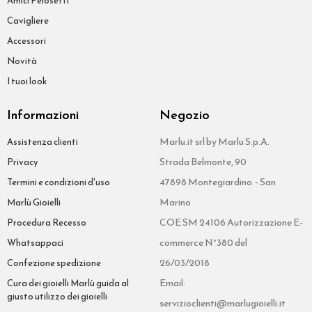
Amici Pelosetti
Cavigliere
Accessori
Novità
I tuoi look
Informazioni
Negozio
Marlu.it srl by Marlu S.p.A.
Assistenza clienti
Strada Belmonte, 90
Privacy
47898 Montegiardino - San
Termini e condizioni d'uso
Marino
Marlù Gioielli
COE SM 24106 Autorizzazione E-
Procedura Recesso
commerce N°380 del
Whatsappaci
26/03/2018
Confezione spedizione
Email:
Cura dei gioielli Marlù guida al
giusto utilizzo dei gioielli
servizioclienti@marlugioielli.it