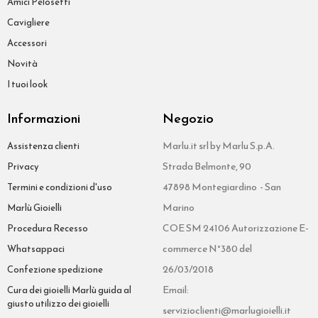
Amici Pelosetti
Cavigliere
Accessori
Novità
I tuoi look
Informazioni
Negozio
Marlu.it srl by Marlu S.p.A.
Assistenza clienti
Strada Belmonte, 90
Privacy
47898 Montegiardino - San
Termini e condizioni d'uso
Marino
Marlù Gioielli
COE SM 24106 Autorizzazione E-
Procedura Recesso
commerce N°380 del
Whatsappaci
26/03/2018
Confezione spedizione
Email:
Cura dei gioielli Marlù guida al
giusto utilizzo dei gioielli
servizioclienti@marlugioielli.it