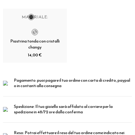
MATERIALE:
Piastrina tonda con cristalli
changy
14,00 €
Pagamento:
puoi pagare il tuo ordine con carta di credito, paypal
o in contanti alla consegna
Spedizione:
Il tuo gioiello sarà affidato al corriere per la
spedizione in 48/72 ore dalla conferma
Reso:
Potrai effettuare il reso del tuo ordine come indicato nei