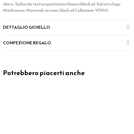
rilievo. Sul bordo texture puntinata e linee in black oil. Sul retro logo
Marlù inciso. Materiali: acciaio, black oil Collezione: VSN10
DETTAGLIO GIOIELLO
CONFEZIONE REGALO
Potrebbero piacerti anche