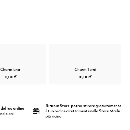
Charm luna
Charm Terni
10,00 €
10,00 €
Ritiro in Store:
potrai ritirare gratuitamente
 del tuo ordine
il tuo ordine direttamente nello Store Marlù
ndizioni.
più vicino