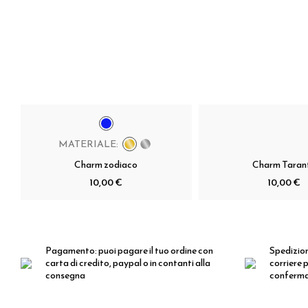
MATERIALE:
Charm zodiaco
Charm Taran
10,00 €
10,00 €
Pagamento:
puoi pagare il tuo ordine con
Spedizio
carta di credito, paypal o in contanti alla
corriere p
consegna
conferm