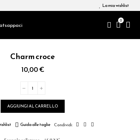
La mia wishlist
0
atsappaci
Charm croce
10,00 €
AGGIUNGI AL CARRELLO
ishlist
Guida alle taglie