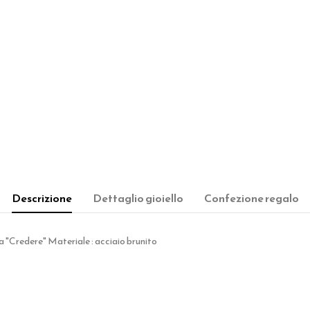
Descrizione
Dettaglio gioiello
Confezione regalo
a "Credere" Materiale : acciaio brunito