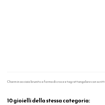
Charm in acciaio brunito a forma di croce e tag rettangolare con scritt
10 gioielli della stessa categoria: