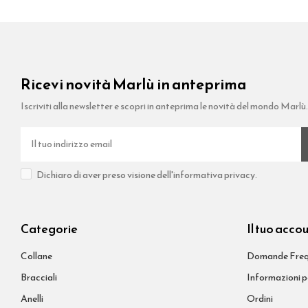
Ricevi novità Marlù in anteprima
Iscriviti alla newsletter e scopri in anteprima le novità del mondo Marlù
Dichiaro di aver preso visione dell'informativa privacy.
Categorie
Il tuo acco
Collane
Domande Freq
Bracciali
Informazioni p
Anelli
Ordini