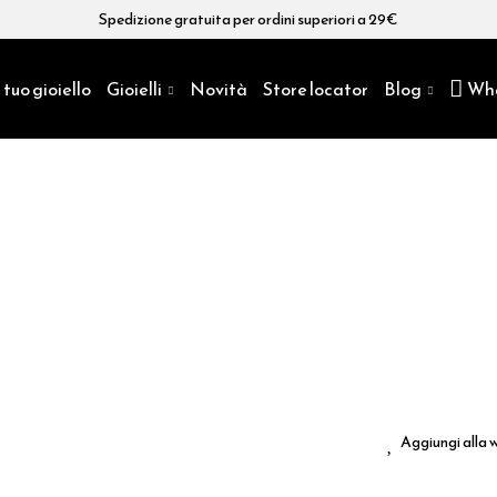
Spedizione gratuita per ordini superiori a 29€
 tuo gioiello
Gioielli
Novità
Store locator
Blog
Wh
Aggiungi alla w