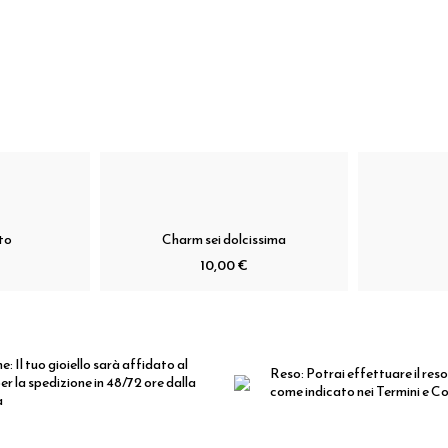
to
Charm sei dolcissima
10,00 €
ne:
Il tuo gioiello sarà affidato al
Reso:
Potrai effettuare il reso
er la spedizione in 48/72 ore dalla
come indicato nei Termini e Co
a