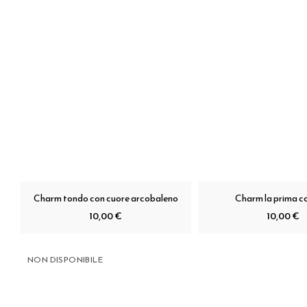
Charm tondo con cuore arcobaleno
Charm la prima c
10,00 €
10,00 €
NON DISPONIBILE