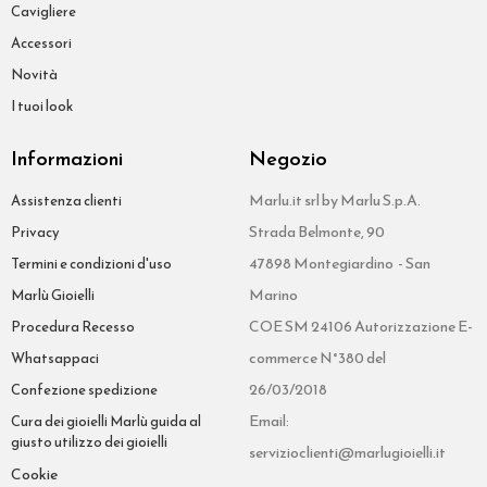
Cavigliere
Accessori
Novità
I tuoi look
Informazioni
Negozio
Marlu.it srl by Marlu S.p.A.
Assistenza clienti
Strada Belmonte, 90
Privacy
47898 Montegiardino - San
Termini e condizioni d'uso
Marino
Marlù Gioielli
COE SM 24106 Autorizzazione E-
Procedura Recesso
commerce N°380 del
Whatsappaci
26/03/2018
Confezione spedizione
Email:
Cura dei gioielli Marlù guida al
giusto utilizzo dei gioielli
servizioclienti@marlugioielli.it
Cookie