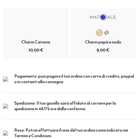
MATERIALE:
Charm Catania
Charm papà e nodo
10,00 €
8,00 €
Pagamento:
puoi pagare il tuo ordine con carta di credito, paypal
o in contanti alla consegna
Spedizione:
Il tuo gioiello sarà affidato al corriere per la
spedizione in 48/72 ore dalla conferma
Reso:
Potrai effettuare il reso del tuo ordine come indicato nei
Termini e Condizioni.