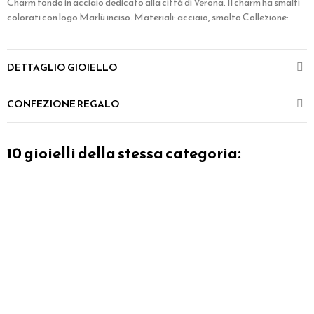
Charm tondo in acciaio dedicato alla città di Verona. Il charm ha smalti
colorati con logo Marlù inciso. Materiali: acciaio, smalto Collezione:
DETTAGLIO GIOIELLO
CONFEZIONE REGALO
10 gioielli della stessa categoria: