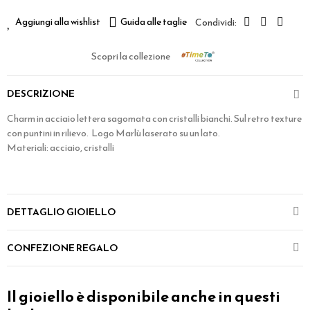
Aggiungi alla wishlist
Guida alle taglie
Scopri la collezione
DESCRIZIONE
Charm in acciaio lettera sagomata con cristalli bianchi. Sul retro texture
con puntini in rilievo. Logo Marlù laserato su un lato.
Materiali: acciaio, cristalli
DETTAGLIO GIOIELLO
CONFEZIONE REGALO
Il gioiello è disponibile anche in questi