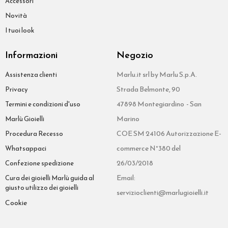
Accessori
Novità
I tuoi look
Informazioni
Negozio
Marlu.it srl by Marlu S.p.A.
Assistenza clienti
Strada Belmonte, 90
Privacy
47898 Montegiardino - San
Termini e condizioni d'uso
Marino
Marlù Gioielli
COE SM 24106 Autorizzazione E-
Procedura Recesso
commerce N°380 del
Whatsappaci
26/03/2018
Confezione spedizione
Email:
Cura dei gioielli Marlù guida al
giusto utilizzo dei gioielli
servizioclienti@marlugioielli.it
Cookie