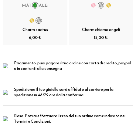
MATERIALE:
Charm cactus
Charm chiama angeli
6,00 €
15,00 €
Pagamento:
puoi pagare il tuo ordine con carta di credito, paypal
o in contanti alla consegna
Spedizione:
Il tuo gioiello sarà affidato al corriere per la
spedizione in 48/72 ore dalla conferma
Reso:
Potrai effettuare il reso del tuo ordine come indicato nei
Termini e Condizioni.