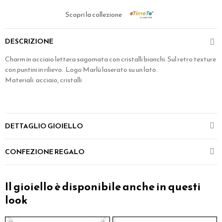
Scopri la collezione
DESCRIZIONE
Charm in acciaio lettera sagomata con cristalli bianchi. Sul retro texture
con puntini in rilievo. Logo Marlù laserato su un lato.
Materiali: acciaio, cristalli
DETTAGLIO GIOIELLO
CONFEZIONE REGALO
Il gioiello è disponibile anche in questi
look