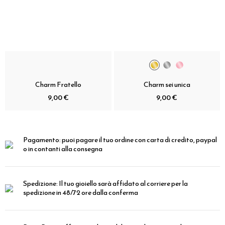
Charm Fratello
Charm sei unica
9,00 €
9,00 €
Pagamento:
puoi pagare il tuo ordine con carta di credito, paypal
o in contanti alla consegna
Spedizione:
Il tuo gioiello sarà affidato al corriere per la
spedizione in 48/72 ore dalla conferma