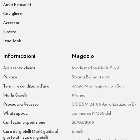
Amici Pelosetti
Cavigliere
Accessori
Novità
I tuoi look
Informazioni
Negozio
Marlu.it srl by Marlu S.p.A.
Assistenza clienti
Strada Belmonte, 90
Privacy
47898 Montegiardino - San
Termini e condizioni d'uso
Marino
Marlù Gioielli
COE SM 24106 Autorizzazione E-
Procedura Recesso
commerce N°380 del
Whatsappaci
26/03/2018
Confezione spedizione
Email:
Cura dei gioielli Marlù guida al
giusto utilizzo dei gioielli