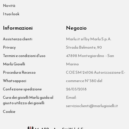
Novità
I tuoi look
Informazioni
Negozio
Marlu.it srl by Marlu S.p.A.
Assistenza clienti
Strada Belmonte, 90
Privacy
47898 Montegiardino - San
Termini e condizioni d'uso
Marino
Marlù Gioielli
COE SM 24106 Autorizzazione E-
Procedura Recesso
commerce N°380 del
Whatsappaci
26/03/2018
Confezione spedizione
Email:
Cura dei gioielli Marlù guida al
giusto utilizzo dei gioielli
servizioclienti@marlugioielli.it
Cookie