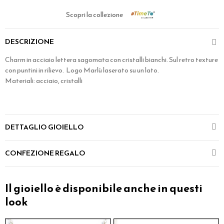
Scopri la collezione
DESCRIZIONE
Charm in acciaio lettera sagomata con cristalli bianchi. Sul retro texture
con puntini in rilievo. Logo Marlù laserato su un lato.
Materiali: acciaio, cristalli
DETTAGLIO GIOIELLO
CONFEZIONE REGALO
Il gioiello è disponibile anche in questi
look