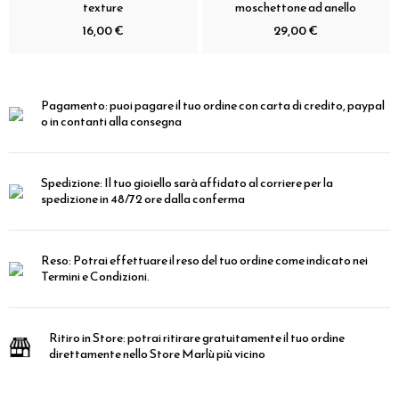
texture
moschettone ad anello
16,00 €
29,00 €
Pagamento:
puoi pagare il tuo ordine con carta di credito, paypal
o in contanti alla consegna
Spedizione:
Il tuo gioiello sarà affidato al corriere per la
spedizione in 48/72 ore dalla conferma
Reso:
Potrai effettuare il reso del tuo ordine come indicato nei
Termini e Condizioni.
Ritiro in Store:
potrai ritirare gratuitamente il tuo ordine
direttamente nello Store Marlù più vicino