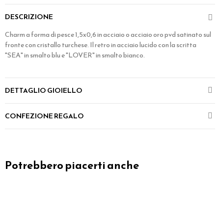
DESCRIZIONE
Charm a forma di pesce 1,5x0,6 in acciaio o acciaio oro pvd satinato sul
fronte con cristallo turchese. Il retro in acciaio lucido con la scritta
"SEA" in smalto blu e "LOVER" in smalto bianco.
DETTAGLIO GIOIELLO
CONFEZIONE REGALO
Potrebbero piacerti anche