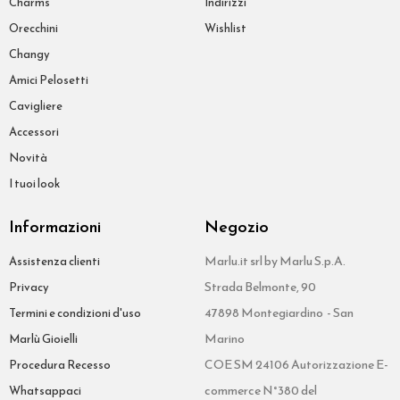
Charms
Indirizzi
Orecchini
Wishlist
Changy
Amici Pelosetti
Cavigliere
Accessori
Novità
I tuoi look
Informazioni
Negozio
Marlu.it srl by Marlu S.p.A.
Assistenza clienti
Strada Belmonte, 90
Privacy
47898 Montegiardino - San
Termini e condizioni d'uso
Marino
Marlù Gioielli
COE SM 24106 Autorizzazione E-
Procedura Recesso
commerce N°380 del
Whatsappaci