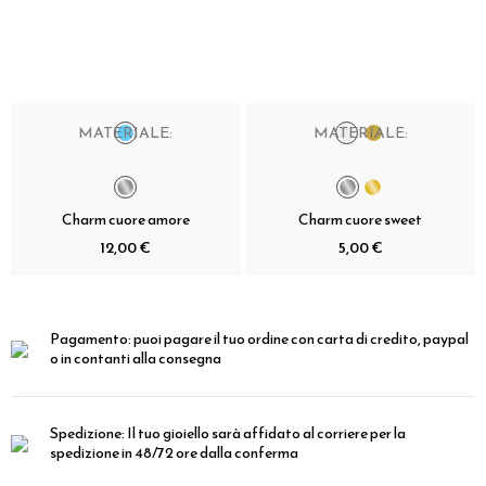
MATERIALE:
MATERIALE:
Charm cuore amore
Charm cuore sweet
12,00 €
5,00 €
Pagamento:
puoi pagare il tuo ordine con carta di credito, paypal
o in contanti alla consegna
Spedizione:
Il tuo gioiello sarà affidato al corriere per la
spedizione in 48/72 ore dalla conferma