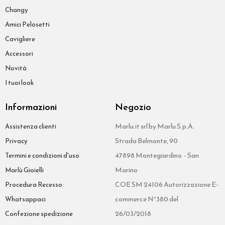
Changy
Amici Pelosetti
Cavigliere
Accessori
Novità
I tuoi look
Informazioni
Negozio
Marlu.it srl by Marlu S.p.A.
Assistenza clienti
Strada Belmonte, 90
Privacy
47898 Montegiardino - San
Termini e condizioni d'uso
Marino
Marlù Gioielli
COE SM 24106 Autorizzazione E-
Procedura Recesso
commerce N°380 del
Whatsappaci
26/03/2018
Confezione spedizione