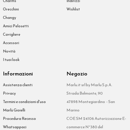
Charms
Indirizzi
Orecchini
Wishlist
Changy
Amici Pelosetti
Cavigliere
Accessori
Novità
I tuoi look
Informazioni
Negozio
Marlu.it srl by Marlu S.p.A.
Assistenza clienti
Strada Belmonte, 90
Privacy
47898 Montegiardino - San
Termini e condizioni d'uso
Marino
Marlù Gioielli
COE SM 24106 Autorizzazione E-
Procedura Recesso
commerce N°380 del
Whatsappaci