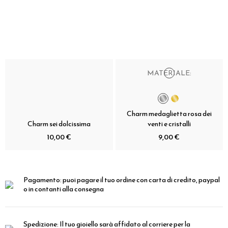
MATERIALE:
Charm medaglietta rosa dei
Charm sei dolcissima
venti e cristalli
10,00 €
9,00 €
Pagamento:
puoi pagare il tuo ordine con carta di credito, paypal
o in contanti alla consegna
Spedizione:
Il tuo gioiello sarà affidato al corriere per la