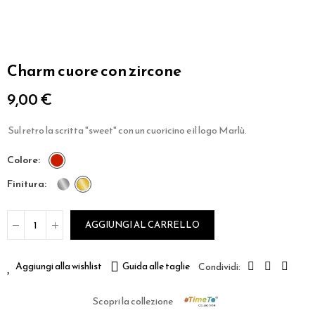
Charm cuore con zircone
9,00 €
Sul retro la scritta "sweet" con un cuoricino e il logo Marlù.
colore
finitura
AGGIUNGI AL CARRELLO
Aggiungi alla wishlist
Guida alle taglie
Scopri la collezione