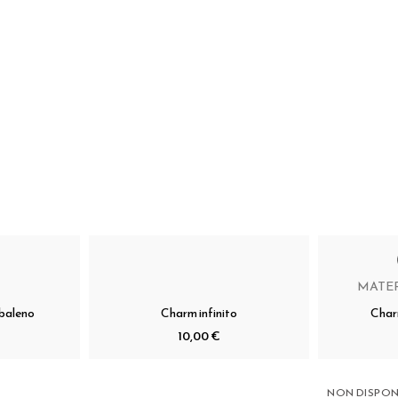
MATER
baleno
Charm infinito
Char
10,00 €
NON DISPON