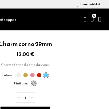
La mia wishlist
0
atsappaci
Charm corno 29mm
12,00 €
Charm a forma di corno da 29mm
colore
finitura