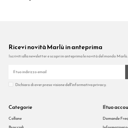
Ricevi novità Marlù in anteprima
Iscriviti alla newsletter e scopri in anteprima le novità del mondo Marlù
Dichiaro di aver preso visione dell'informativa privacy.
Categorie
Il tuo acco
Collane
Domande Freq
Bracciali
Informazioni p