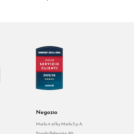
Negozio
Marlu.it srl by Marlu S.p.A.
Strada Belmonte, 90