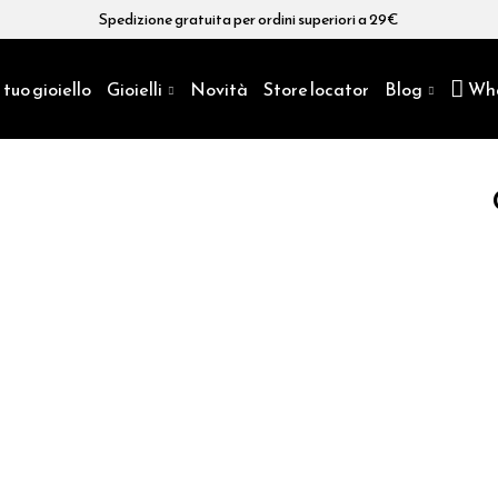
Spedizione gratuita per ordini superiori a 29€
 tuo gioiello
Gioielli
Novità
Store locator
Blog
Wh