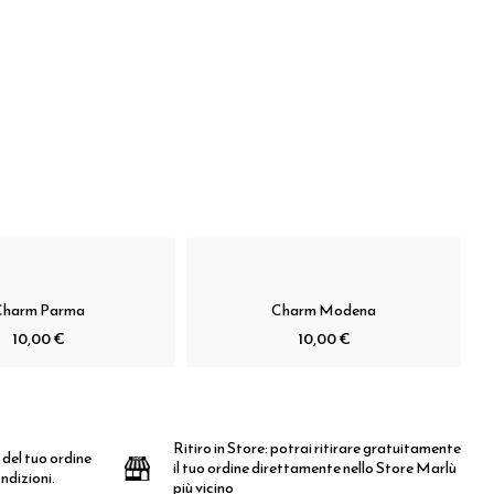
Charm Parma
Charm Modena
10,00 €
10,00 €
Ritiro in Store:
potrai ritirare gratuitamente
 del tuo ordine
il tuo ordine direttamente nello Store Marlù
ndizioni.
più vicino