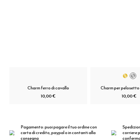
Charm ferro di cavallo
Charm per pelosetto 
10,00 €
10,00 €
Pagamento:
puoi pagare il tuo ordine con
Spedizio
carta di credito, paypal o in contanti alla
corriere p
consegna
conferm