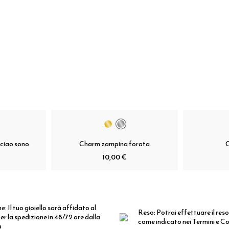
ciao sono
Charm zampina forata
10,00 €
ne:
Il tuo gioiello sarà affidato al
Reso:
Potrai effettuare il reso
er la spedizione in 48/72 ore dalla
come indicato nei Termini e Co
a