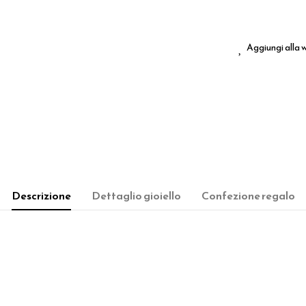
Aggiungi alla w
Descrizione
Dettaglio gioiello
Confezione regalo