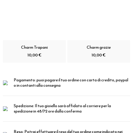
Charm Trapani
Charm grazie
10,00 €
10,00 €
Pagamento:
puoi pagare il tuo ordine con carta di credito, paypal
o in contanti alla consegna
Spedizione:
Il tuo gioiello sarà affidato al corriere per la
spedizione in 48/72 ore dalla conferma
Reso:
Potrai effettuare il reso del tuo ordine come indicato nei