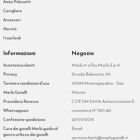
Amici Pelosetti
Cavigliere
Accessori
Novità
I tuoi look
Informazioni
Negozio
Marlu.it srl by Marlu S.p.A.
Assistenza clienti
Strada Belmonte, 90
Privacy
47898 Montegiardino - San
Termini e condizioni d'uso
Marino
Marlù Gioielli
COE SM 24106 Autorizzazione E-
Procedura Recesso
commerce N°380 del
Whatsappaci
26/03/2018
Confezione spedizione
Email:
Cura dei gioielli Marlù guida al
giusto utilizzo dei gioielli
servizioclienti@marlugioielli.it