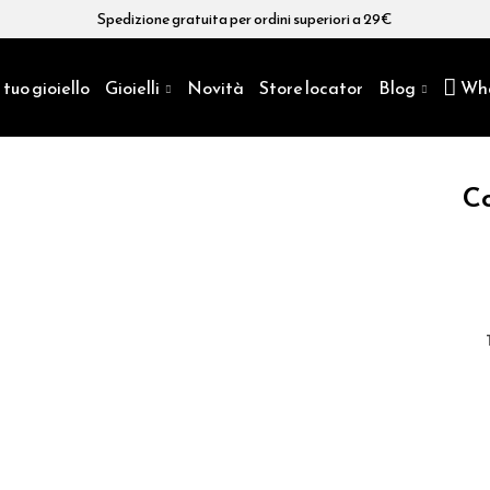
Spedizione gratuita per ordini superiori a 29€
 tuo gioiello
Gioielli
Novità
Store locator
Blog
Wh
Co