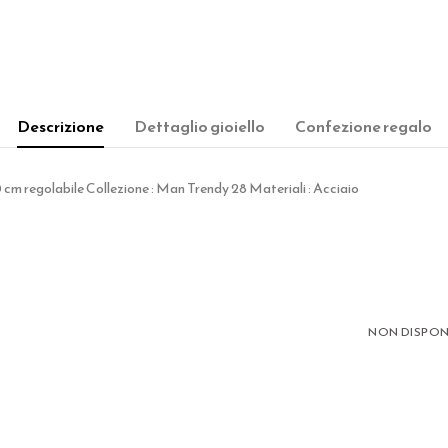
Descrizione
Dettaglio gioiello
Confezione regalo
 cm regolabile Collezione : Man Trendy 28 Materiali : Acciaio
NON DISPON