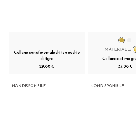
MATERIALE:
Collana con sfere malachite e occhio
di tigre
Collana catena g
29,00 €
35,00 €
NON DISPONIBILE
NON DISPONIBILE