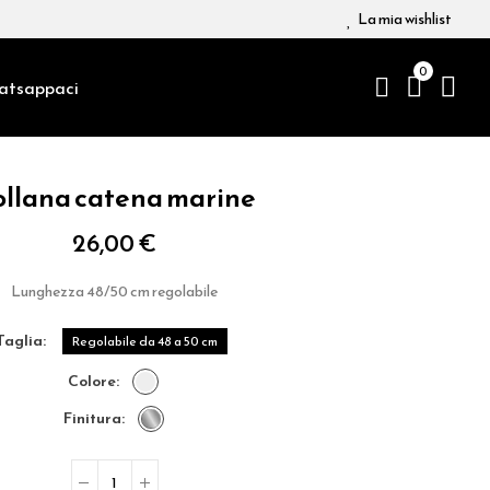
La mia wishlist
0
atsappaci
llana catena marine
26,00 €
Lunghezza 48/50 cm regolabile
taglia
Regolabile da 48 a 50 cm
colore
finitura