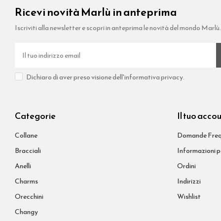
Ricevi novità Marlù in anteprima
Iscriviti alla newsletter e scopri in anteprima le novità del mondo Marlù
Dichiaro di aver preso visione dell'informativa privacy.
Categorie
Il tuo acco
Collane
Domande Freq
Bracciali
Informazioni p
Anelli
Ordini
Charms
Indirizzi
Orecchini
Wishlist
Changy