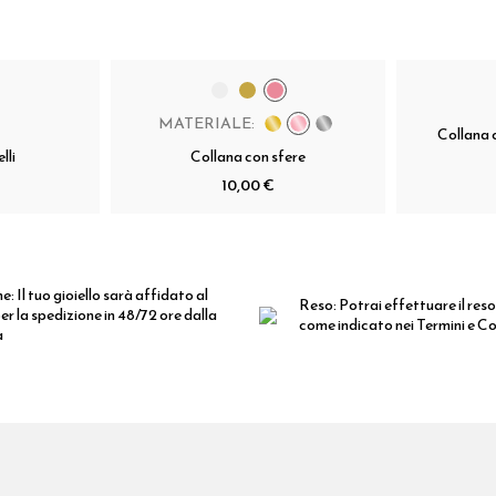
MATERIALE:
Collana 
lli
Collana con sfere
10,00 €
ne:
Il tuo gioiello sarà affidato al
Reso:
Potrai effettuare il reso
er la spedizione in 48/72 ore dalla
come indicato nei Termini e Co
a