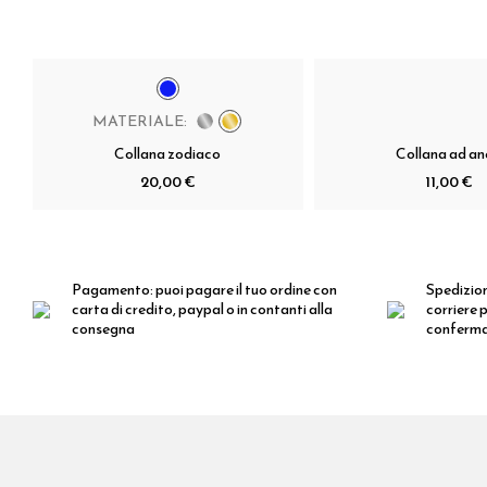
MATERIALE:
Collana zodiaco
Collana ad ane
20,00 €
11,00 €
Pagamento:
puoi pagare il tuo ordine con
Spedizio
carta di credito, paypal o in contanti alla
corriere p
consegna
conferm