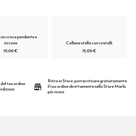
con croce pendente e
zircone
Collana stella con cristalli
19,00 €
15,00 €
Ritiro in Store:
potrai ritirare gratuitamente
 del tuo ordine
il tuo ordine direttamente nello Store Marlù
ndizioni.
più vicino