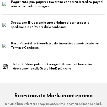
Pagamento:
puoi pagare il tuo ordine con carta di credito, paypal
o in contanti alla consegna
Spedizione:
Il tuo gioiello sarà affidato al corriere per la
spedizione in 48/72 ore dalla conferma
Reso:
Potrai effettuare il reso del tuo ordine come indicato nei
Termini e Condizioni.
Ritiro in Store:
potrai ritirare gratuitamente il tuo ordine
direttamente nello Store Marlù più vicino
Ricevi novità Marlù in anteprima
Iscriviti alla newsletter e scopri in anteprima le novità del mondo Marlù.