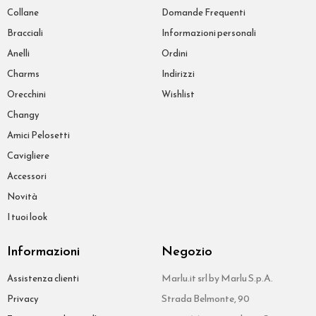
Collane
Domande Frequenti
Bracciali
Informazioni personali
Anelli
Ordini
Charms
Indirizzi
Orecchini
Wishlist
Changy
Amici Pelosetti
Cavigliere
Accessori
Novità
I tuoi look
Informazioni
Negozio
Marlu.it srl by Marlu S.p.A.
Assistenza clienti
Strada Belmonte, 90
Privacy