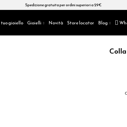
Spedizione gratuita per ordini superiori a 29€
 tuo gioiello
Gioielli
Novità
Store locator
Blog
Wh
Colla