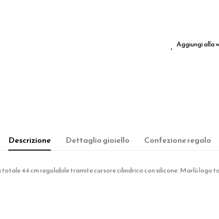
Aggiungi alla w
Descrizione
Dettaglio gioiello
Confezione regalo
otale 44 cm regolabile tramite cursore cilindrico con silicone. Marlù logo ta