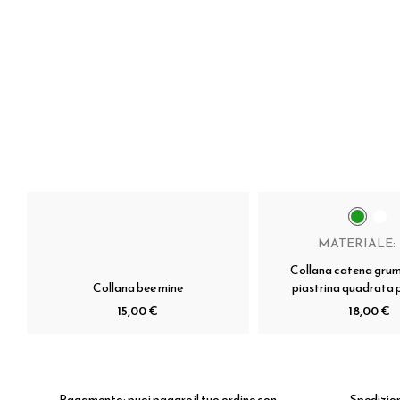
MATERIALE:
Collana catena gru
Collana bee mine
piastrina quadrata
15,00 €
18,00 €
Pagamento:
puoi pagare il tuo ordine con
Spedizio