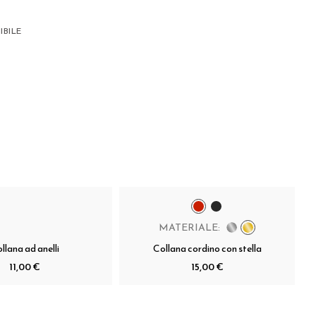
IBILE
MATERIALE:
llana ad anelli
Collana cordino con stella
11,00 €
15,00 €