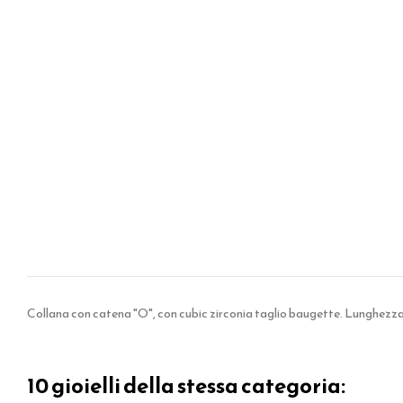
Collana con catena "O", con cubic zirconia taglio baugette. Lunghezza t
10 gioielli della stessa categoria: