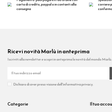
carta di credito, paypal o in contanti alla
corriere p
consegna
conferm
Ricevi novità Marlù in anteprima
Iscriviti alla newsletter e scopri in anteprima le novità del mondo Marlù
Dichiaro di aver preso visione dell'informativa privacy.
Categorie
Il tuo acco