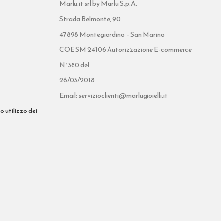
Marlu.it srl by Marlu S.p.A.
Strada Belmonte, 90
47898 Montegiardino - San Marino
COE SM 24106 Autorizzazione E-commerce
N°380 del
26/03/2018
Email: servizioclienti@marlugioielli.it
o utilizzo dei