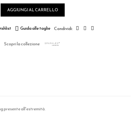
AGGIUNGI AL CARRELLO
ishlist
Guida alle taglie
Scopri la collezione
g presente all'estremità.