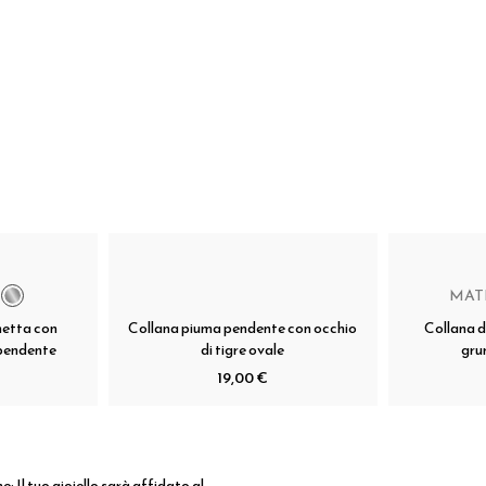
MAT
metta con
Collana piuma pendente con occhio
Collana 
 pendente
di tigre ovale
gru
19,00 €
ne:
Il tuo gioiello sarà affidato al