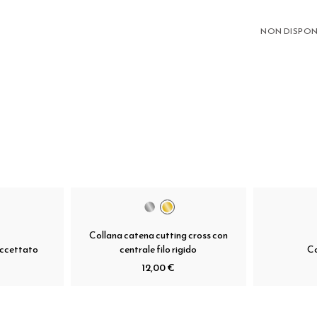
NON DISPON
Collana catena cutting cross con
accettato
centrale filo rigido
Co
12,00 €