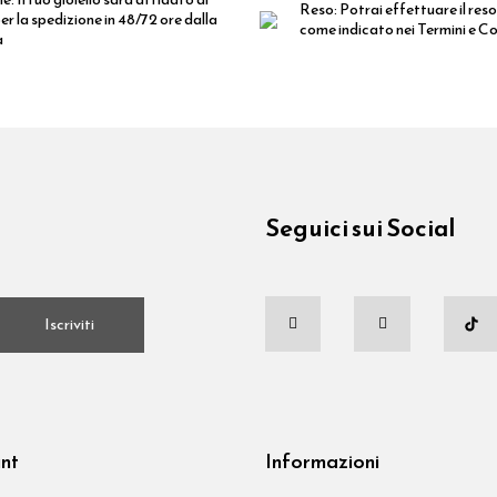
Reso:
Potrai effettuare il reso
er la spedizione in 48/72 ore dalla
come indicato nei Termini e Co
a
Seguici sui Social
.
Iscriviti
unt
Informazioni