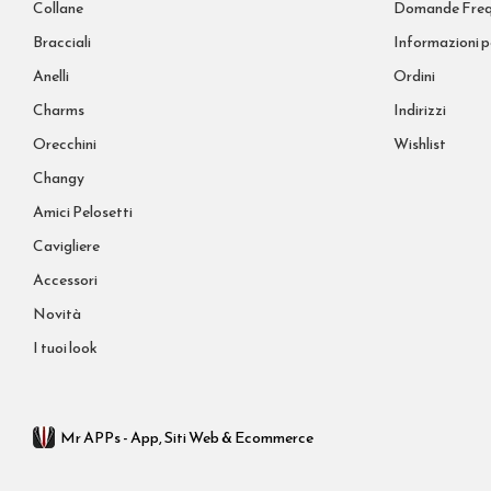
Collane
Domande Freq
Bracciali
Informazioni p
Anelli
Ordini
Charms
Indirizzi
Orecchini
Wishlist
Changy
Amici Pelosetti
Cavigliere
Accessori
Novità
I tuoi look
Mr APPs - App, Siti Web & Ecommerce