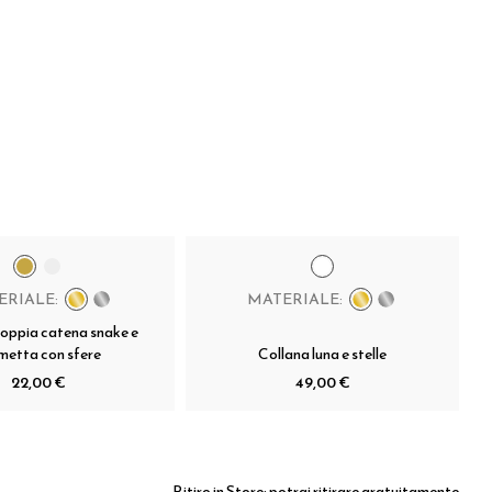
ERIALE:
MATERIALE:
doppia catena snake e
metta con sfere
Collana luna e stelle
22,00 €
49,00 €
Ritiro in Store:
potrai ritirare gratuitamente