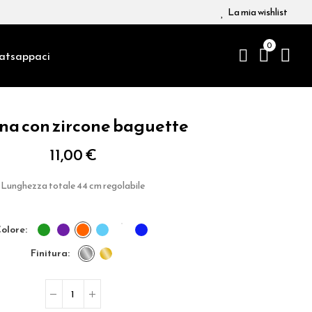
La mia wishlist
0
atsappaci
na con zircone baguette
11,00 €
Lunghezza totale 44 cm regolabile
colore
finitura