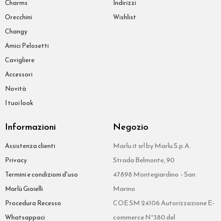
Charms
Indirizzi
Orecchini
Wishlist
Changy
Amici Pelosetti
Cavigliere
Accessori
Novità
I tuoi look
Informazioni
Negozio
Marlu.it srl by Marlu S.p.A.
Assistenza clienti
Strada Belmonte, 90
Privacy
47898 Montegiardino - San
Termini e condizioni d'uso
Marino
Marlù Gioielli
COE SM 24106 Autorizzazione E-
Procedura Recesso
commerce N°380 del
Whatsappaci