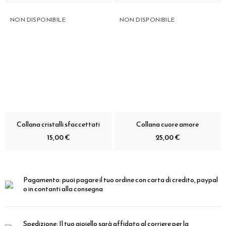
NON DISPONIBILE
NON DISPONIBILE
Collana cristalli sfaccettati
Collana cuore amore
15,00 €
25,00 €
Pagamento:
puoi pagare il tuo ordine con carta di credito, paypal
o in contanti alla consegna
Spedizione:
Il tuo gioiello sarà affidato al corriere per la