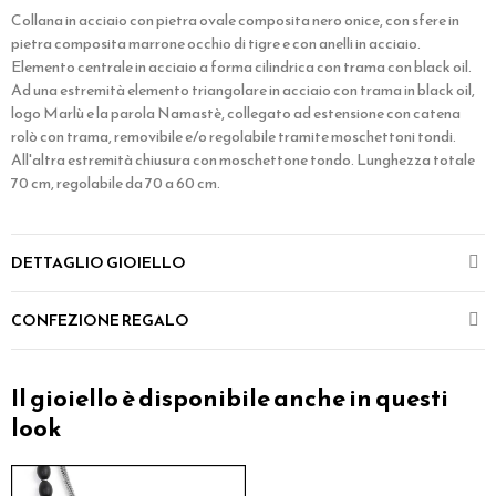
Collana in acciaio con pietra ovale composita nero onice, con sfere in
pietra composita marrone occhio di tigre e con anelli in acciaio.
Elemento centrale in acciaio a forma cilindrica con trama con black oil.
Ad una estremità elemento triangolare in acciaio con trama in black oil,
logo Marlù e la parola Namastè, collegato ad estensione con catena
rolò con trama, removibile e/o regolabile tramite moschettoni tondi.
All'altra estremità chiusura con moschettone tondo. Lunghezza totale
70 cm, regolabile da 70 a 60 cm.
DETTAGLIO GIOIELLO
CONFEZIONE REGALO
Il gioiello è disponibile anche in questi
look