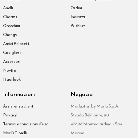
Anelli
Ordini
Charms
Indirizzi
Orecchini
Wishlist
Changy
Amici Pelosetti
Cavigliere
Accessori
Novità
I tuoi look
Informazioni
Negozio
Marlu.it srl by Marlu S.p.A.
Assistenza clienti
Strada Belmonte, 90
Privacy
47898 Montegiardino - San
Termini e condizioni d'uso
Marino
Marlù Gioielli