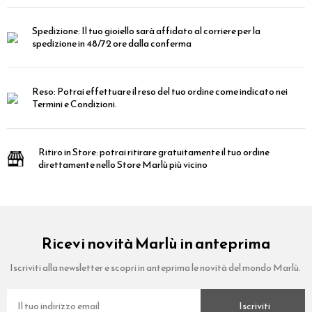
Spedizione:
Il tuo gioiello sarà affidato al corriere per la
spedizione in 48/72 ore dalla conferma
Reso:
Potrai effettuare il reso del tuo ordine come indicato nei
Termini e Condizioni.
Ritiro in Store:
potrai ritirare gratuitamente il tuo ordine
direttamente nello Store Marlù più vicino
Ricevi novità Marlù in anteprima
Iscriviti alla newsletter e scopri in anteprima le novità del mondo Marlù.
Iscriviti