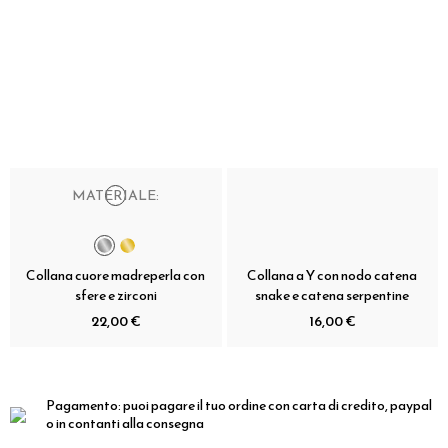
MATERIALE:
Collana cuore madreperla con
Collana a Y con nodo catena
sfere e zirconi
snake e catena serpentine
22,00 €
16,00 €
Pagamento:
puoi pagare il tuo ordine con carta di credito, paypal
o in contanti alla consegna