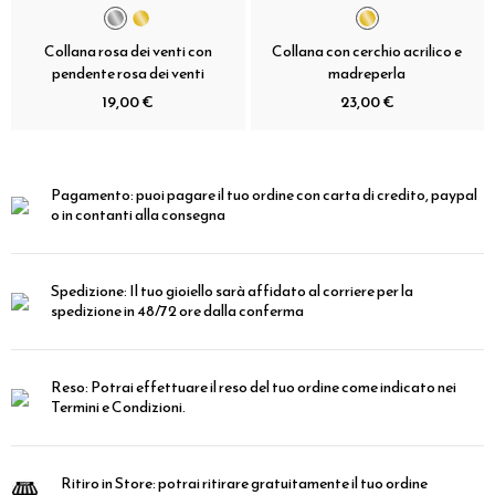
Collana rosa dei venti con
Collana con cerchio acrilico e
pendente rosa dei venti
madreperla
19,00 €
23,00 €
Pagamento:
puoi pagare il tuo ordine con carta di credito, paypal
o in contanti alla consegna
Spedizione:
Il tuo gioiello sarà affidato al corriere per la
spedizione in 48/72 ore dalla conferma
Reso:
Potrai effettuare il reso del tuo ordine come indicato nei
Termini e Condizioni.
Ritiro in Store:
potrai ritirare gratuitamente il tuo ordine