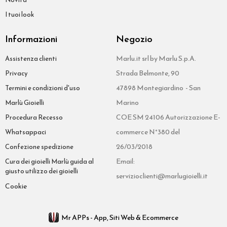
I tuoi look
Informazioni
Negozio
Marlu.it srl by Marlu S.p.A.
Assistenza clienti
Strada Belmonte, 90
Privacy
47898 Montegiardino - San
Termini e condizioni d'uso
Marino
Marlù Gioielli
COE SM 24106 Autorizzazione E-
Procedura Recesso
commerce N°380 del
Whatsappaci
26/03/2018
Confezione spedizione
Email:
Cura dei gioielli Marlù guida al
giusto utilizzo dei gioielli
servizioclienti@marlugioielli.it
Cookie
Mr APPs - App, Siti Web & Ecommerce