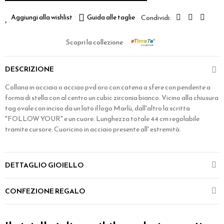
Aggiungi alla wishlist
Guida alle taglie
Scopri la collezione
DESCRIZIONE
Collana in acciaio o acciao pvd oro con catena a sfere con pendente a
forma di stella con al centro un cubic zirconia bianco. Vicino alla chiusura
tag ovale con inciso da un lato il logo Marlù, dall'altro la scritta
"FOLLOW YOUR" e un cuore. Lunghezza totale 44 cm regolabile
tramite cursore. Cuoricino in acciaio presente all' estremità.
DETTAGLIO GIOIELLO
CONFEZIONE REGALO