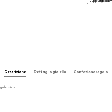
Aggiungi alla w
Descrizione
Dettaglio gioiello
Confezione regalo
, galvanica