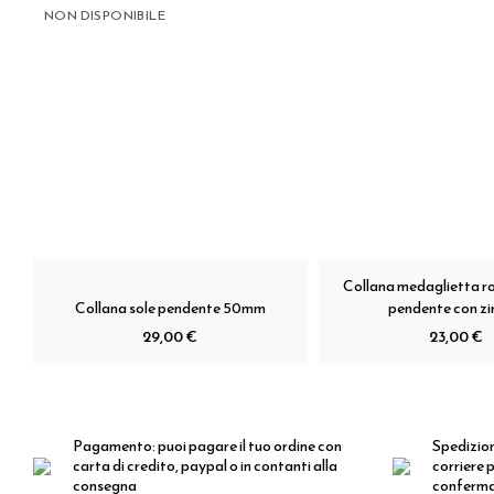
NON DISPONIBILE
Collana medaglietta ro
Collana sole pendente 50mm
pendente con zi
29,00 €
23,00 €
Pagamento:
puoi pagare il tuo ordine con
Spedizio
carta di credito, paypal o in contanti alla
corriere p
consegna
conferm