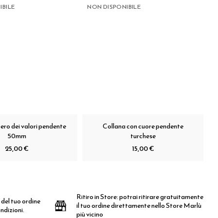
IBILE
NON DISPONIBILE
ero dei valori pendente
Collana con cuore pendente
50mm
turchese
25,00 €
15,00 €
Ritiro in Store:
potrai ritirare gratuitamente
 del tuo ordine
il tuo ordine direttamente nello Store Marlù
ndizioni.
più vicino