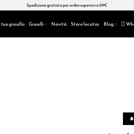
Spedizione gratuita per ordini superiori a 29€
 tuo gioiello
Gioielli
Novità
Store locator
Blog
Wh