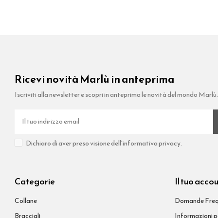
Ricevi novità Marlù in anteprima
Iscriviti alla newsletter e scopri in anteprima le novità del mondo Marlù
Dichiaro di aver preso visione dell'informativa privacy.
Categorie
Il tuo acco
Collane
Domande Freq
Bracciali
Informazioni p