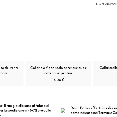
NON DISPON
sa dei venti
Collana a Y con nodo catena snake e
Collana alb
rconi
catena serpentine
16,00 €
ne:
Il tuo gioiello sarà affidato al
Reso:
Potrai effettuare il reso
er la spedizione in 48/72 ore dalla
come indicato nei Termini e Co
a