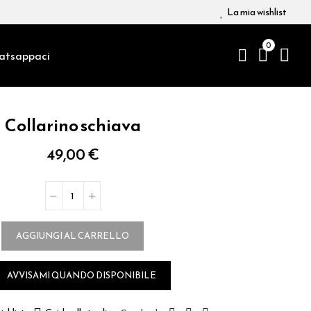
La mia wishlist
0
atsappaci
Collarino schiava
49,00 €
AGGIUNGI AL CARRELLO
AVVISAMI QUANDO DISPONIBILE
