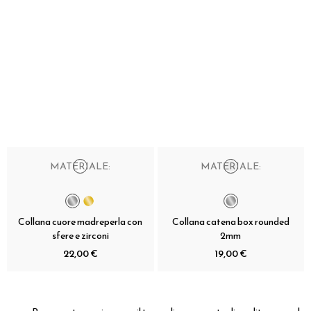
MATERIALE:
MATERIALE:
Collana cuore madreperla con
Collana catena box rounded
sfere e zirconi
2mm
22,00 €
19,00 €