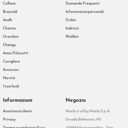
Collane
Domande Frequenti
Bracciali
Informazioni personali
Anelli
Ordini
Charms
Indirizzi
Orecchini
Wishlist
Changy
Amici Pelosetti
Cavigliere
Accessori
Novità
I tuoi look
Informazioni
Negozio
Marlu.it srl by Marlu S.p.A.
Assistenza clienti
Strada Belmonte, 90
Privacy
47898 Montegiardino - San
Termini e condizioni d'uso