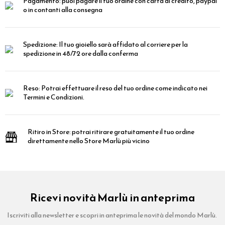
Pagamento:
puoi pagare il tuo ordine con carta di credito, paypal
o in contanti alla consegna
Spedizione:
Il tuo gioiello sarà affidato al corriere per la
spedizione in 48/72 ore dalla conferma
Reso:
Potrai effettuare il reso del tuo ordine come indicato nei
Termini e Condizioni.
Ritiro in Store:
potrai ritirare gratuitamente il tuo ordine
direttamente nello Store Marlù più vicino
Ricevi novità Marlù in anteprima
Iscriviti alla newsletter e scopri in anteprima le novità del mondo Marlù.