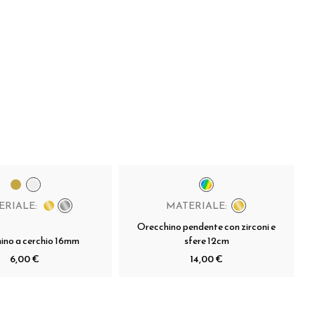
ERIALE:
MATERIALE:
Orecchino pendente con zirconi e
ino a cerchio 16mm
sfere 12cm
6,00 €
14,00 €