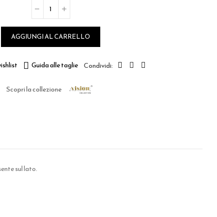
AGGIUNGI AL CARRELLO
ishlist
Guida alle taglie
Scopri la collezione
ente sul lato.