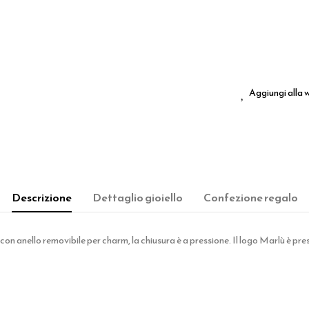
Aggiungi alla w
Descrizione
Dettaglio gioiello
Confezione regalo
 anello removibile per charm, la chiusura è a pressione. Il logo Marlù è pres