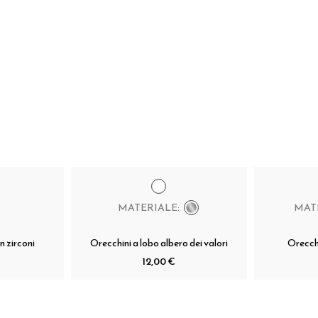
MATERIALE:
MAT
n zirconi
Orecchini a lobo albero dei valori
Orecch
12,00 €