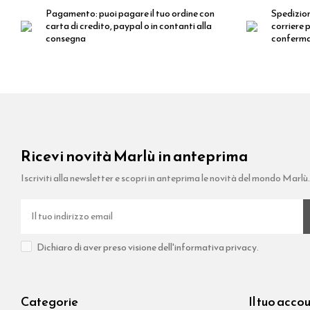
Pagamento:
puoi pagare il tuo ordine con
Spedizio
carta di credito, paypal o in contanti alla
corriere p
consegna
conferm
Ricevi novità Marlù in anteprima
Iscriviti alla newsletter e scopri in anteprima le novità del mondo Marlù
Dichiaro di aver preso visione dell'informativa privacy.
Categorie
Il tuo acco