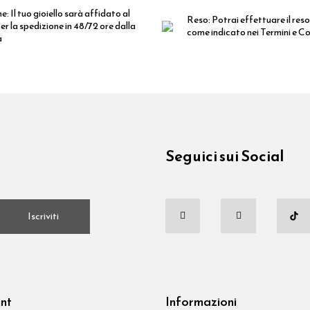
ne:
Il tuo gioiello sarà affidato al
Reso:
Potrai effettuare il reso
er la spedizione in 48/72 ore dalla
come indicato nei Termini e Co
a
Seguici sui Social
.
Iscriviti
unt
Informazioni