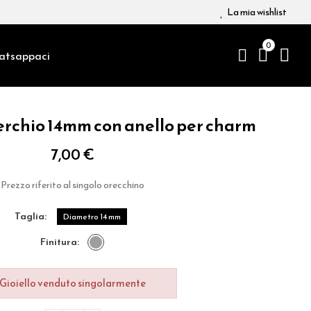
La mia wishlist
0
atsappaci
erchio 14mm con anello per charm
7,00 €
Prezzo riferito al singolo orecchino
taglia
Diametro 14 mm
finitura
Gioiello venduto singolarmente