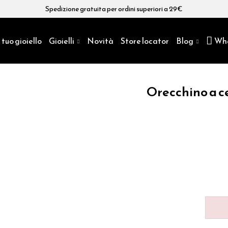
Spedizione gratuita per ordini superiori a 29€
 tuo gioiello
Gioielli
Novità
Store locator
Blog
Wh
Orecchino a c