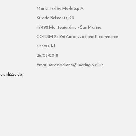
Marlu.it srl by Marlu S.p.A.
Strada Belmonte, 90
47898 Montegiardino - San Marino
COE SM 24106 Autorizzazione E-commerce
N°380 del
26/03/2018
Email: servizioclienti@marlugioielli.it
o utilizzo dei