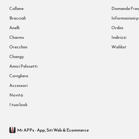
Collane
Domande Freq
Bracciali
Informazioni p
Anelli
Ordini
Charms
Indirizzi
Orecchini
Wishlist
Changy
Amici Pelosetti
Cavigliere
Accessori
Novità
I tuoi look
Mr APPs - App, Siti Web & Ecommerce