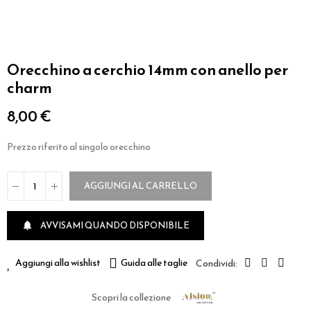
Orecchino a cerchio 14mm con anello per
charm
8,00 €
Prezzo riferito al singolo orecchino
AGGIUNGI AL CARRELLO
AVVISAMI QUANDO DISPONIBILE

Aggiungi alla wishlist
Guida alle taglie
Scopri la collezione