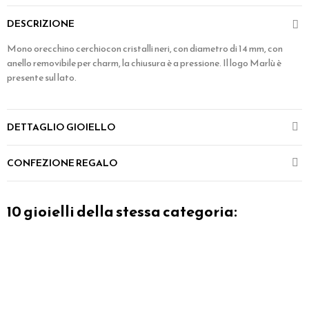
DESCRIZIONE
Mono orecchino cerchiocon cristalli neri, con diametro di 14 mm, con
anello removibile per charm, la chiusura è a pressione. Il logo Marlù è
presente sul lato.
DETTAGLIO GIOIELLO
CONFEZIONE REGALO
10 gioielli della stessa categoria: