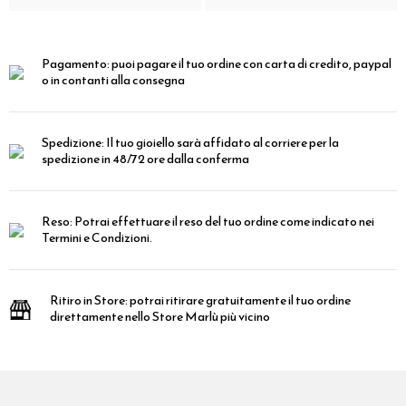
Pagamento:
puoi pagare il tuo ordine con carta di credito, paypal
o in contanti alla consegna
Spedizione:
Il tuo gioiello sarà affidato al corriere per la
spedizione in 48/72 ore dalla conferma
Reso:
Potrai effettuare il reso del tuo ordine come indicato nei
Termini e Condizioni.
Ritiro in Store:
potrai ritirare gratuitamente il tuo ordine
direttamente nello Store Marlù più vicino