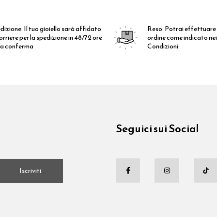
dizione:
Il tuo gioiello sarà affidato
Reso:
Potrai effettuare i
corriere per la spedizione in 48/72 ore
ordine come indicato nei
la conferma
Condizioni.
Seguici sui Social
.
Iscriviti