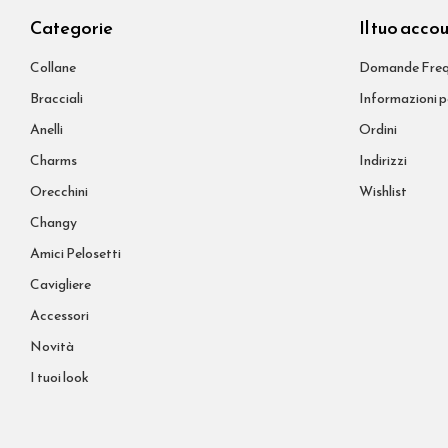
Categorie
Il tuo acco
Collane
Domande Freq
Bracciali
Informazioni p
Anelli
Ordini
Charms
Indirizzi
Orecchini
Wishlist
Changy
Amici Pelosetti
Cavigliere
Accessori
Novità
I tuoi look