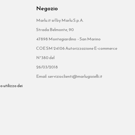
Negozio
Marlu.it srl by Marlu S.p.A.
Strada Belmonte, 90
47898 Montegiardino - San Marino
COE SM 24106 Autorizzazione E-commerce
N°380 del
26/03/2018
Email: servizioclienti@marlugioielli.it
o utilizzo dei