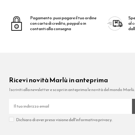
Pagamento:
puoi pagare il tuo ordine
Spe
con carta di credito, paypal o in
al 
contanti alla consegna
dal
Ricevi novità Marlù in anteprima
Iscriviti alla newsletter e scopri in anteprima le novità del mondo Marlù
Dichiaro di aver preso visione dell'informativa privacy.