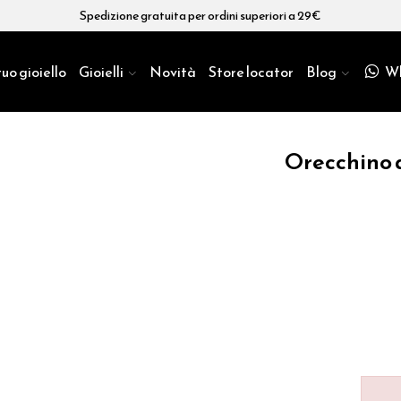
Spedizione gratuita per ordini superiori a 29€
uo gioiello
Gioielli
Novità
Store locator
Blog
Wh
Orecchino a