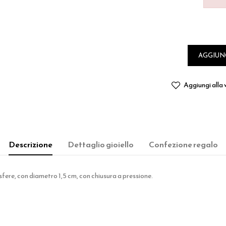
AGGIUN
Aggiungi alla w
Descrizione
Dettaglio gioiello
Confezione regalo
fere, con diametro 1,5 cm, con chiusura a pressione.