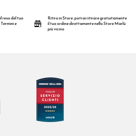
l reso del tuo
Ritiro in Store:
potrai ritirare gratuitamente
 Termini e
il tuo ordine direttamente nello Store Marlù
più vicino