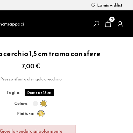
La mia wishlist
0
atsappaci
 cerchio 1,5 cm trama con sfere
7,00 €
Prezzo riferito al singolo orecchino
taglia
Diametro 1,5 cm
colore
finitura
Gioiello venduto singolarmente