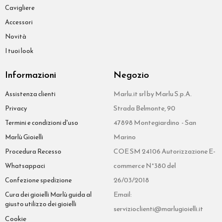
Cavigliere
Accessori
Novità
I tuoi look
Informazioni
Negozio
Marlu.it srl by Marlu S.p.A.
Assistenza clienti
Strada Belmonte, 90
Privacy
47898 Montegiardino - San
Termini e condizioni d'uso
Marino
Marlù Gioielli
COE SM 24106 Autorizzazione E-
Procedura Recesso
commerce N°380 del
Whatsappaci
26/03/2018
Confezione spedizione
Email:
Cura dei gioielli Marlù guida al
giusto utilizzo dei gioielli
servizioclienti@marlugioielli.it
Cookie