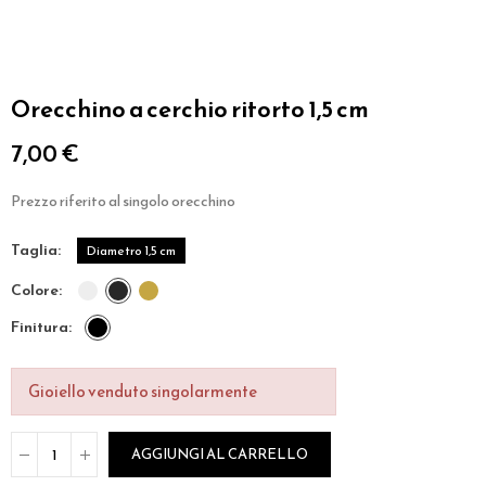
Orecchino a cerchio ritorto 1,5 cm
7,00 €
Prezzo riferito al singolo orecchino
taglia
Diametro 1,5 cm
colore
finitura
Gioiello venduto singolarmente
AGGIUNGI AL CARRELLO