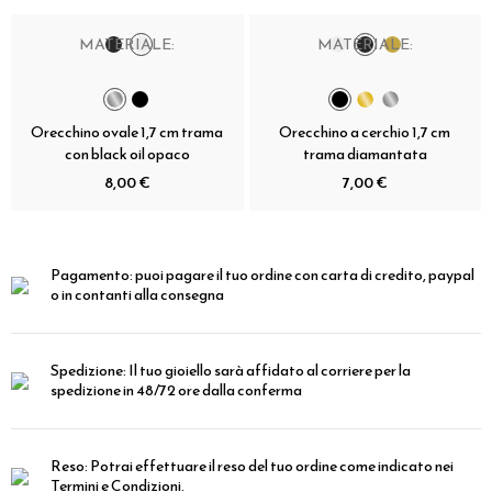
MATERIALE:
MATERIALE:
Orecchino ovale 1,7 cm trama
Orecchino a cerchio 1,7 cm
con black oil opaco
trama diamantata
8,00 €
7,00 €
Pagamento:
puoi pagare il tuo ordine con carta di credito, paypal
o in contanti alla consegna
Spedizione:
Il tuo gioiello sarà affidato al corriere per la
spedizione in 48/72 ore dalla conferma
Reso:
Potrai effettuare il reso del tuo ordine come indicato nei
Termini e Condizioni.