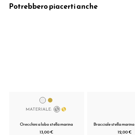
Potrebbero piacerti anche
MATERIALE:
Orecchini a lobo stella marina
Bracciale stella marina 
13,00 €
12,00 €