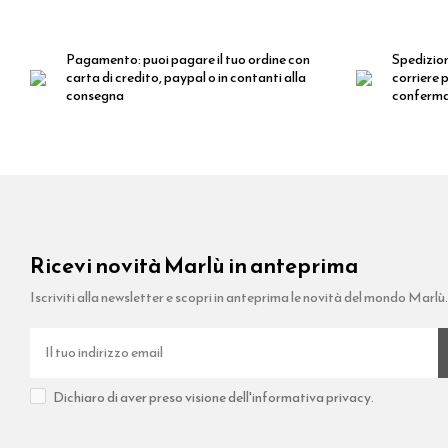
Pagamento:
puoi pagare il tuo ordine con
Spedizio
carta di credito, paypal o in contanti alla
corriere p
consegna
conferm
Ricevi novità Marlù in anteprima
Iscriviti alla newsletter e scopri in anteprima le novità del mondo Marlù
Dichiaro di aver preso visione dell'informativa privacy.