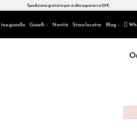
Spedizione gratuita per ordini superiori a 29€
 tuo gioiello
Gioielli
Novità
Store locator
Blog
Wh
Or