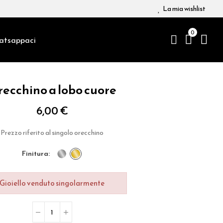
La mia wishlist
0
atsappaci
ecchino a lobo cuore
6,00 €
Prezzo riferito al singolo orecchino
finitura
Gioiello venduto singolarmente