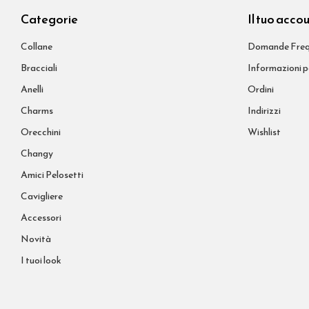
Categorie
Il tuo acco
Collane
Domande Freq
Bracciali
Informazioni p
Anelli
Ordini
Charms
Indirizzi
Orecchini
Wishlist
Changy
Amici Pelosetti
Cavigliere
Accessori
Novità
I tuoi look