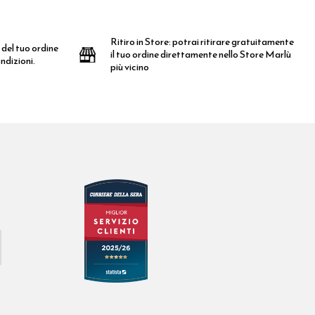
Ritiro in Store:
potrai ritirare gratuitamente
 del tuo ordine
il tuo ordine direttamente nello Store Marlù
ndizioni.
più vicino