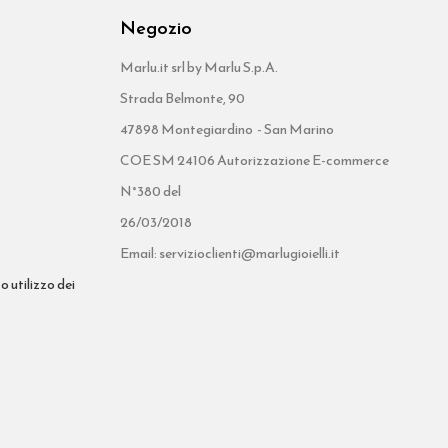
Negozio
Marlu.it srl by Marlu S.p.A.
Strada Belmonte, 90
47898 Montegiardino - San Marino
COE SM 24106 Autorizzazione E-commerce
N°380 del
26/03/2018
Email: servizioclienti@marlugioielli.it
o utilizzo dei