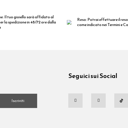
ne:
Il tuo gioiello sarà affidato al
Reso:
Potrai effettuare il reso
er la spedizione in 48/72 ore dalla
come indicato nei Termini e Co
a
Seguici sui Social
.
Iscriviti