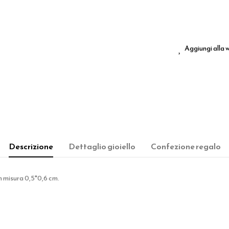
Aggiungi alla w
Descrizione
Dettaglio gioiello
Confezione regalo
n misura 0,5*0,6 cm.