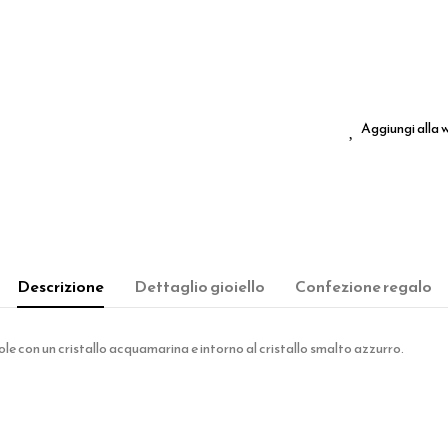
Aggiungi alla w
Descrizione
Dettaglio gioiello
Confezione regalo
le con un cristallo acquamarina e intorno al cristallo smalto azzurro.