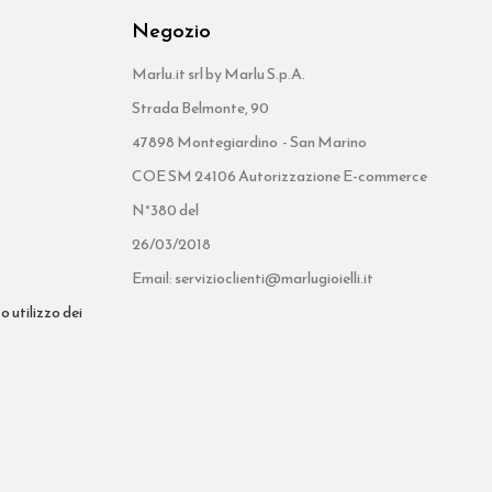
Negozio
Marlu.it srl by Marlu S.p.A.
Strada Belmonte, 90
47898 Montegiardino - San Marino
COE SM 24106 Autorizzazione E-commerce
N°380 del
26/03/2018
Email: servizioclienti@marlugioielli.it
o utilizzo dei