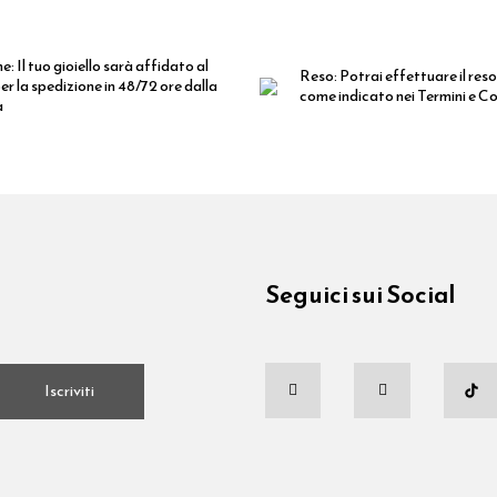
ne:
Il tuo gioiello sarà affidato al
Reso:
Potrai effettuare il reso
er la spedizione in 48/72 ore dalla
come indicato nei Termini e Co
a
Seguici sui Social
.
Iscriviti