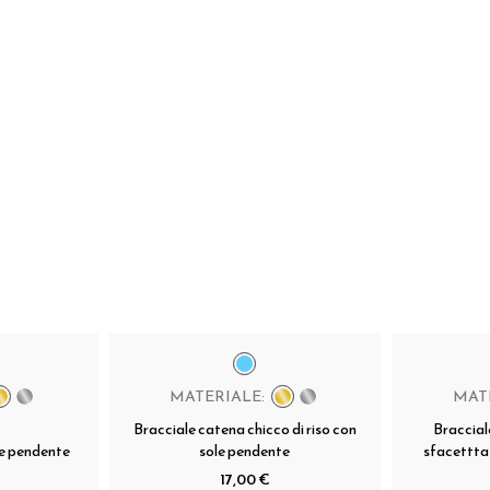
MATERIALE:
MAT
Bracciale catena chicco di riso con
Braccial
le pendente
sole pendente
sfacettta
17,00 €