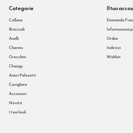
Categorie
Il tuo acco
Collane
Domande Freq
Bracciali
Informazioni p
Anelli
Ordini
Charms
Indirizzi
Orecchini
Wishlist
Changy
Amici Pelosetti
Cavigliere
Accessori
Novità
I tuoi look