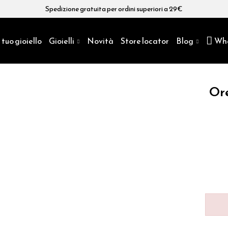
Spedizione gratuita per ordini superiori a 29€
 tuo gioiello
Gioielli
Novità
Store locator
Blog
Wh
Ore