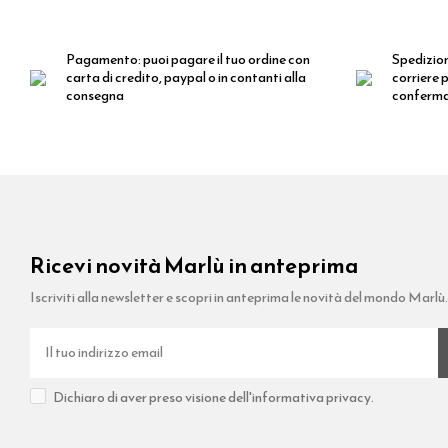
Pagamento:
puoi pagare il tuo ordine con
Spedizio
carta di credito, paypal o in contanti alla
corriere p
consegna
conferm
Ricevi novità Marlù in anteprima
Iscriviti alla newsletter e scopri in anteprima le novità del mondo Marlù
Dichiaro di aver preso visione dell'informativa privacy.