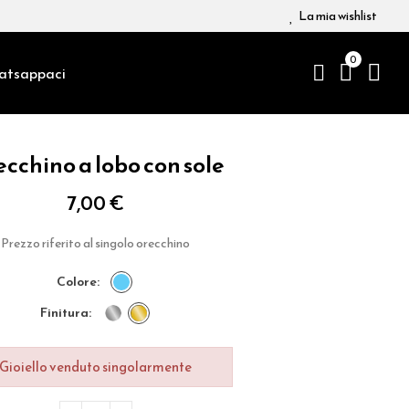
La mia wishlist
0
atsappaci
cchino a lobo con sole
7,00 €
Prezzo riferito al singolo orecchino
colore
finitura
Gioiello venduto singolarmente