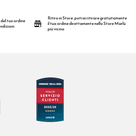
Ritiro in Store:
potrai ritirare gratuitamente
 del tuo ordine
il tuo ordine direttamente nello Store Marlù
ndizioni.
più vicino