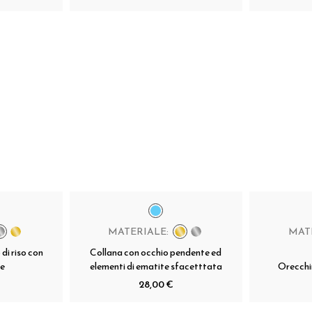
MATERIALE:
MAT
di riso con
Collana con occhio pendente ed
te
elementi di ematite sfacetttata
Orecchi
28,00 €