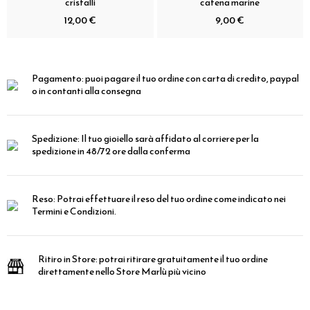
cristalli
catena marine
12,00 €
9,00 €
Pagamento:
puoi pagare il tuo ordine con carta di credito, paypal
o in contanti alla consegna
Spedizione:
Il tuo gioiello sarà affidato al corriere per la
spedizione in 48/72 ore dalla conferma
Reso:
Potrai effettuare il reso del tuo ordine come indicato nei
Termini e Condizioni.
Ritiro in Store:
potrai ritirare gratuitamente il tuo ordine
direttamente nello Store Marlù più vicino