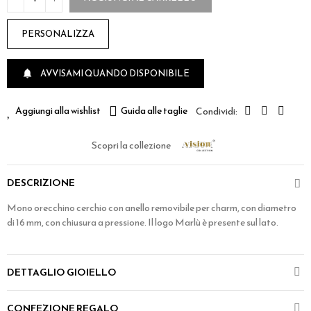
PERSONALIZZA
AVVISAMI QUANDO DISPONIBILE

Aggiungi alla wishlist
Guida alle taglie
Scopri la collezione
DESCRIZIONE
Mono orecchino cerchio con anello removibile per charm, con diametro
di 16 mm, con chiusura a pressione. Il logo Marlù è presente sul lato.
DETTAGLIO GIOIELLO
CONFEZIONE REGALO