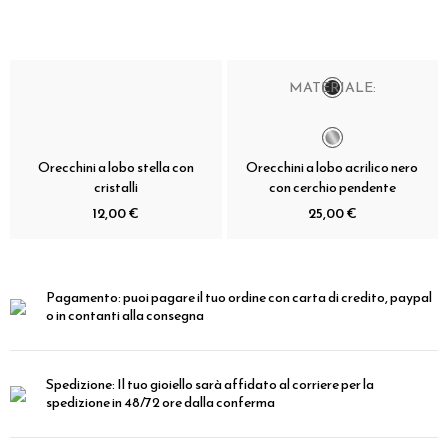
MATERIALE:
Orecchini a lobo stella con
Orecchini a lobo acrilico nero
cristalli
con cerchio pendente
12,00 €
25,00 €
Pagamento:
puoi pagare il tuo ordine con carta di credito, paypal
o in contanti alla consegna
Spedizione:
Il tuo gioiello sarà affidato al corriere per la
spedizione in 48/72 ore dalla conferma