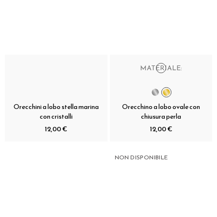
MATERIALE:
Orecchini a lobo stella marina
Orecchino a lobo ovale con
con cristalli
chiusura perla
12,00 €
12,00 €
NON DISPONIBILE