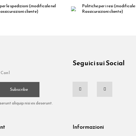
per le spedizioni
(modificale nel
Politiche per i resi
(modificale
ssicurazioni cliente)
Rassicurazioni cliente)
Seguici sui Social
 Con l
Subscribe
runt aliquip nisi ex deserunt.
unt
Informazioni