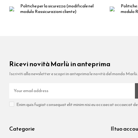
Politiche per la sicurezza
(modificale nel
Politiche 
modulo Rassicurazioni cliente)
modulo Ra
Ricevi novità Marlù in anteprima
Iscriviti alla newsletter e scopri in anteprima le novità del mondo Marlù.
Enim quis fugiat consequat elit minim nisi eu occaecat occaecat dese
Categorie
Il tuo acco