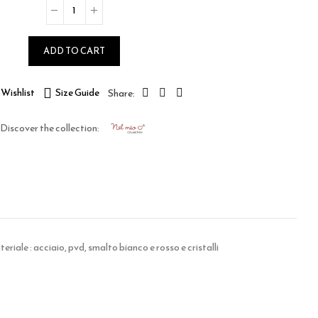
ADD TO CART
Wishlist
Size Guide
Discover the collection:
iale : acciaio, pvd, smalto bianco e rosso e cristalli