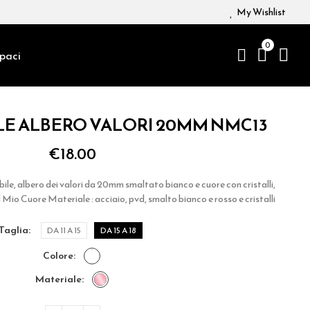
My Wishlist
0
paci
LE ALBERO VALORI 20MM NMC13
€18.00
bile, albero dei valori da 20mm smaltato bianco e cuore con cristalli,
Mio Cuore Materiale : acciaio, pvd, smalto bianco e rosso e cristalli
taglia
DA 11 A 15
DA 15 A 18
colore
materiale