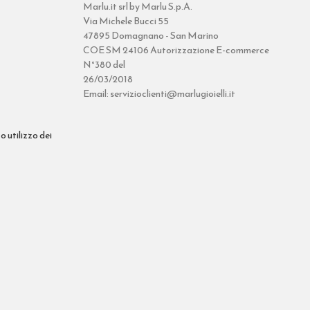
Marlu.it srl by Marlu S.p.A.
Via Michele Bucci 55
47895 Domagnano - San Marino
COE SM 24106 Autorizzazione E-commerce
N°380 del
26/03/2018
Email: servizioclienti@marlugioielli.it
o utilizzo dei