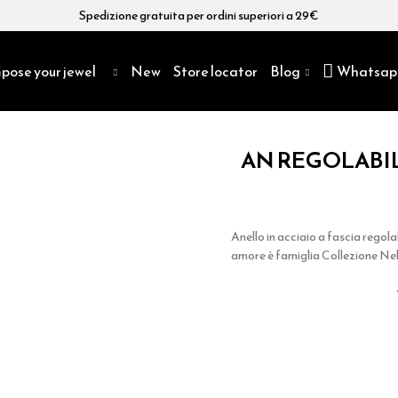
Spedizione gratuita per ordini superiori a 29€
pose your jewel
New
Store locator
Blog
Whatsap
AN REGOLABI
Anello in acciaio a fascia regola
amore è famiglia Collezione Nel 