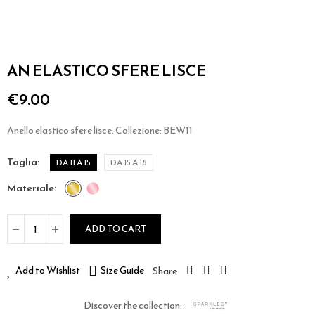
AN ELASTICO SFERE LISCE
€9.00
Anello elastico sfere lisce. Collezione: BEW11
taglia
DA 11 A 15
DA 15 A 18
materiale
ADD TO CART
Add to Wishlist
Size Guide
Discover the collection: