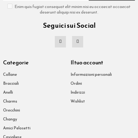
Enim quis fugiat consequat elit minim nisi eu occaecat occaecat
deserunt aliquip nisi ex deserunt.
Seguici sui Social
Categorie
Il tuo account
Collane
Informazioni personali
Bracciali
Ordini
Anelli
Indirizzi
Charms
Wishlist
Orecchini
Changy
Amici Pelosetti
Cavigliere