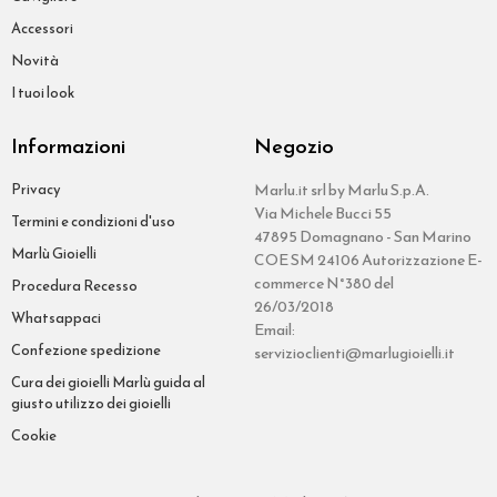
Accessori
Novità
I tuoi look
Informazioni
Negozio
Privacy
Marlu.it srl by Marlu S.p.A.
Via Michele Bucci 55
Termini e condizioni d'uso
47895 Domagnano - San Marino
Marlù Gioielli
COE SM 24106 Autorizzazione E-
commerce N°380 del
Procedura Recesso
26/03/2018
Whatsappaci
Email:
Confezione spedizione
servizioclienti@marlugioielli.it
Cura dei gioielli Marlù guida al
giusto utilizzo dei gioielli
Cookie