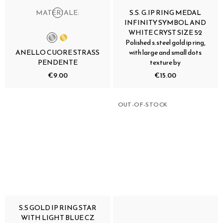
MATERIALE:
S.S. G.IP RING MEDAL
INFINITY SYMBOL AND
WHITE CRYST SIZE 52
Polished s.steel gold ip ring,
ANELLO CUORE STRASS
with large and small dots
PENDENTE
texture by
€9.00
€15.00
OUT-OF-STOCK
S.S GOLD IP RING STAR
WITH LIGHT BLUE CZ