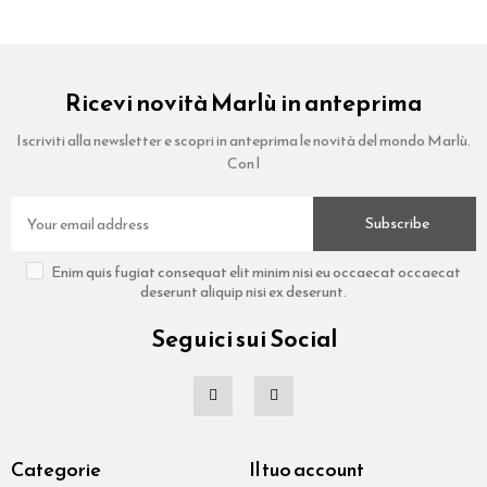
Ricevi novità Marlù in anteprima
Iscriviti alla newsletter e scopri in anteprima le novità del mondo Marlù.
Con l
Subscribe
Enim quis fugiat consequat elit minim nisi eu occaecat occaecat
deserunt aliquip nisi ex deserunt.
Seguici sui Social
Categorie
Il tuo account