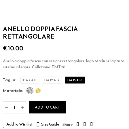
ANELLO DOPPIA FASCIA
RETTANGOLARE
€10.00
Anello a doppia fascia con sezione rettangolare, logo Marlù nella parte
interna inferiore. Collezione: TMT26
taglia
DA 9 A 11
DA 12 A 14
DA 15 A 18
materiale
ADD TO CART
Add to Wishlist
Size Guide