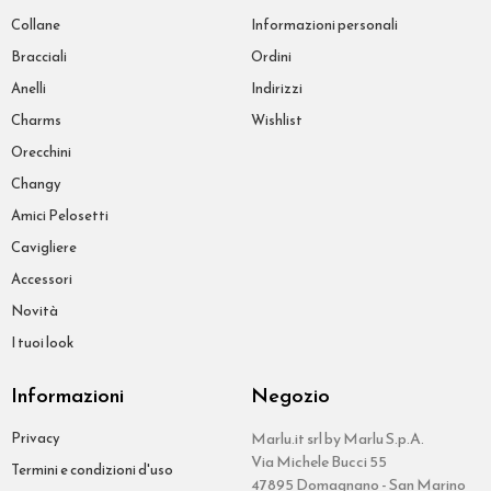
Collane
Informazioni personali
Bracciali
Ordini
Anelli
Indirizzi
Charms
Wishlist
Orecchini
Changy
Amici Pelosetti
Cavigliere
Accessori
Novità
I tuoi look
Informazioni
Negozio
Privacy
Marlu.it srl by Marlu S.p.A.
Via Michele Bucci 55
Termini e condizioni d'uso
47895 Domagnano - San Marino