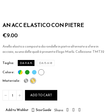
AN ACC ELASTICO CON PIETRE
€9.00
Anello elastico composta da rondelle in pietre alternate a sfere in
acciaio, su una delle quali è presente il logo Marlù. Collezione: TMT32
taglia
DA 11 A 15
DA 15 A 18
colore
materiale
ADD TO CART
Add to Wishlist
Size Guide