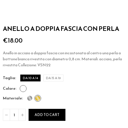
ANELLO A DOPPIA FASCIA CON PERLA
€18.00
Anello in acciaio a doppia fascia con incastonata al centro una perla a
bottone bianca rivestita con diametro 0,8 cm. Materiali: acciaio, perla
rivestita Collezione: VSN22
taglia
DA 10 A 14
DA 15 A 19
colore
materiale
ADD TO CART