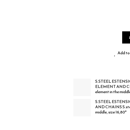
Add to 
S.STEEL ESTENS
ELEMENT AND CHAIN
element in the middle
S.STEEL ESTENS
AND CHAINS S.steel 
middle, size 16,80*