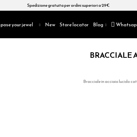
Spedizione gratuita per ordini superiori a 29€
pose your jewel
New
Store locator
Blog
Whatsap
BRACCIALE 
Bracciale in acciaio lucido c