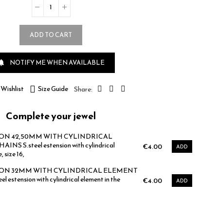
ADD TO CART
NOTIFY ME WHEN AVAILABLE

Wishlist
Size Guide
Complete your jewel
ION 42,50MM WITH CYLINDRICAL
S S.steel estension with cylindrical
€4.00
ADD
, size 16,
ION 32MM WITH CYLINDRICAL ELEMENT
estension with cylindrical element in the
€4.00
ADD