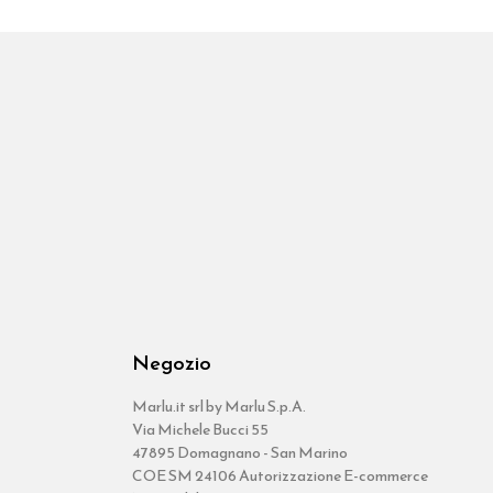
Negozio
Marlu.it srl by Marlu S.p.A.
Via Michele Bucci 55
47895 Domagnano - San Marino
COE SM 24106 Autorizzazione E-commerce