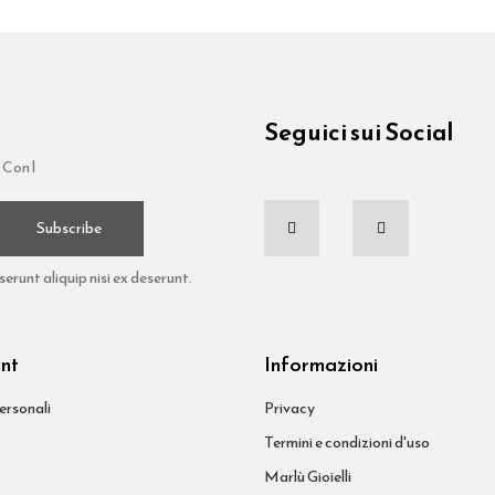
Seguici sui Social
 Con l
Subscribe
runt aliquip nisi ex deserunt.
unt
Informazioni
ersonali
Privacy
Termini e condizioni d'uso
Marlù Gioielli