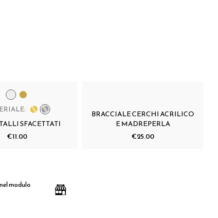
ERIALE:
BRACCIALE CERCHI ACRILICO
TALLI SFACETTATI
E MADREPERLA
€11.00
€25.00
 nel modulo