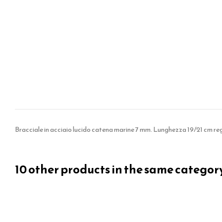
Bracciale in acciaio lucido catena marine 7 mm. Lunghezza 19/21 cm reg
10 other products in the same categor