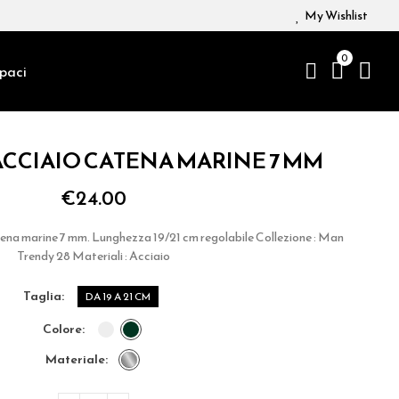
My Wishlist
0
paci
ACCIAIO CATENA MARINE 7 MM
€24.00
atena marine 7 mm. Lunghezza 19/21 cm regolabile Collezione : Man
Trendy 28 Materiali : Acciaio
taglia
DA 19 A 21 CM
colore
materiale