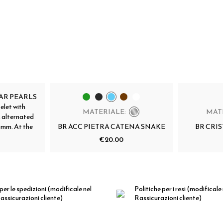
LAR PEARLS
elet with
MATERIALE:
MAT
, alternated
0 mm. At the
BR ACC PIETRA CATENA SNAKE
BR CRIS
€20.00
per le spedizioni
(modificale nel
Politiche per i resi
(modificale
ssicurazioni cliente)
Rassicurazioni cliente)