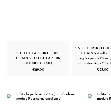
S.STEEL BR IRREGU
S.STEEL HEART BR DOUBLE
CHAIN S.steel brac
CHAIN S.STEEL HEART BR
irregular pearls 7*9 mm
DOUBLE CHAIN
with s.steel rings 3*1,2
€29.00
€25.00
Politiche per la sicurezza
(modificale nel
Politiche 
modulo Rassicurazioni cliente)
modulo Ra