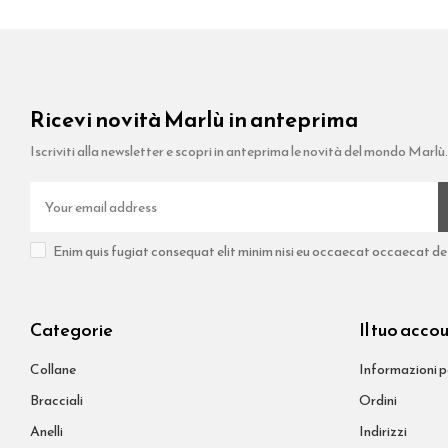
Ricevi novità Marlù in anteprima
Iscriviti alla newsletter e scopri in anteprima le novità del mondo Marlù.
Enim quis fugiat consequat elit minim nisi eu occaecat occaecat dese
Categorie
Il tuo acco
Collane
Informazioni p
Bracciali
Ordini
Anelli
Indirizzi