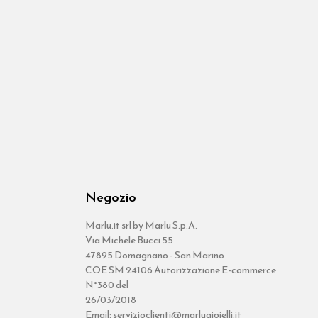
Negozio
Marlu.it srl by Marlu S.p.A.
Via Michele Bucci 55
47895 Domagnano - San Marino
COE SM 24106 Autorizzazione E-commerce
N°380 del
26/03/2018
Email: servizioclienti@marlugioielli.it