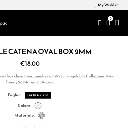
My Wishlist
0
paci
LE CATENA OVAL BOX 2MM
€18.00
 oval box chain 3mm. Lunghezza 19/21 cm regolabile Collezione : Man
Trendy 28 Materiali : Acciaio
taglia
DA 19 A 21 CM
colore
materiale