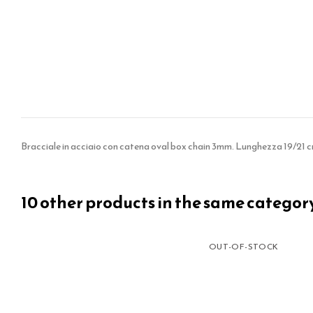
Bracciale in acciaio con catena oval box chain 3mm. Lunghezza 19/21 cm
10 other products in the same categor
OUT-OF-STOCK