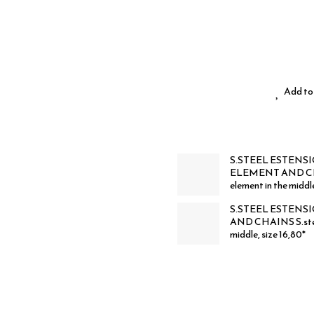
Add to 
S.STEEL ESTENS
ELEMENT AND CHAIN
element in the middle
S.STEEL ESTENS
AND CHAINS S.steel 
middle, size 16,80*