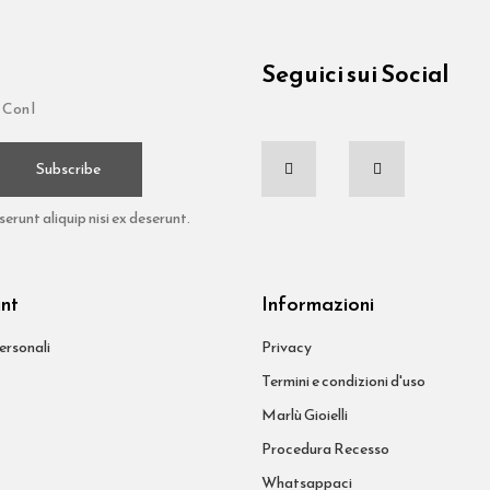
Seguici sui Social
 Con l
Subscribe
runt aliquip nisi ex deserunt.
unt
Informazioni
ersonali
Privacy
Termini e condizioni d'uso
Marlù Gioielli
Procedura Recesso
Whatsappaci