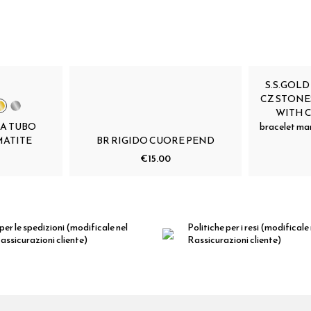
S.S.GOLD
CZ STONE
WITH CR
 A TUBO
bracelet ma
MATITE
BR RIGIDO CUORE PEND
€15.00
per le spedizioni
(modificale nel
Politiche per i resi
(modificale
ssicurazioni cliente)
Rassicurazioni cliente)