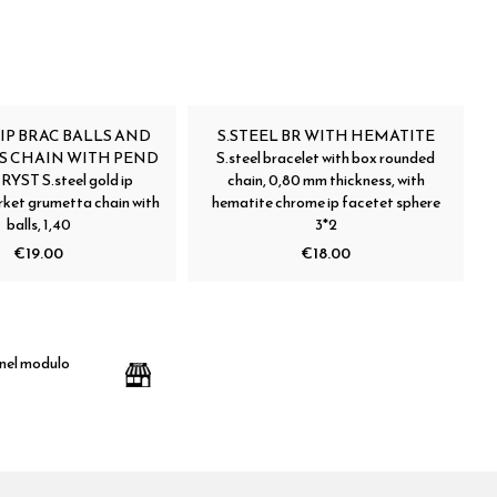
 IP BRAC BALLS AND
S.STEEL BR WITH HEMATITE
S CHAIN WITH PEND
S.steel bracelet with box rounded
YST S.steel gold ip
chain, 0,80 mm thickness, with
rket grumetta chain with
hematite chrome ip facetet sphere
balls, 1,40
3*2
€19.00
€18.00
 nel modulo