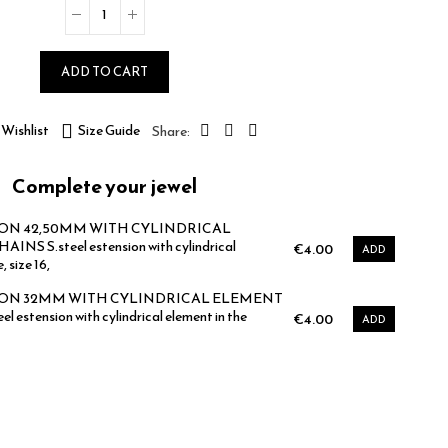
ADD TO CART
Wishlist
Size Guide
Complete your jewel
ION 42,50MM WITH CYLINDRICAL
S S.steel estension with cylindrical
€4.00
ADD
, size 16,
ION 32MM WITH CYLINDRICAL ELEMENT
estension with cylindrical element in the
€4.00
ADD