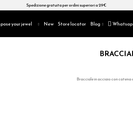
Spedizione gratuita per ordini superiori a 29€
pose your jewel
New
Store locator
Blog
Whatsap
BRACCIA
Bracciale in acciaio con catena