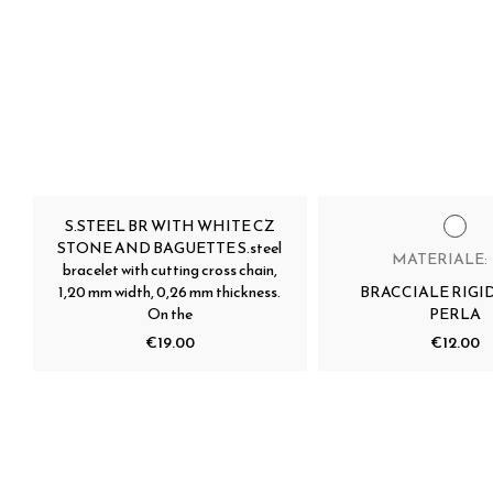
S.STEEL BR WITH WHITE CZ
STONE AND BAGUETTE S.steel
MATERIALE:
bracelet with cutting cross chain,
1,20 mm width, 0,26 mm thickness.
BRACCIALE RIGI
On the
PERLA
€19.00
€12.00