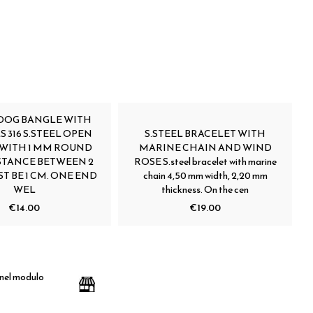
 DOG BANGLE WITH
 316 S.STEEL OPEN
S.STEEL BRACELET WITH
WITH 1 MM ROUND
MARINE CHAIN AND WIND
ISTANCE BETWEEN 2
ROSE S.steel bracelet with marine
T BE 1 CM. ONE END
chain 4,50 mm width, 2,20 mm
WEL
thickness. On the cen
€14.00
€19.00
 nel modulo