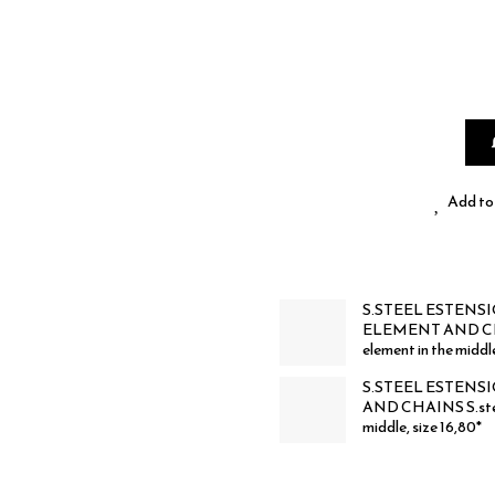
Add to 
S.STEEL ESTENS
ELEMENT AND CHAIN
element in the middle
S.STEEL ESTENS
AND CHAINS S.steel 
middle, size 16,80*