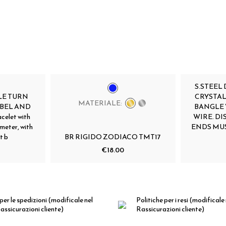
S.STEEL
LE TURN
CRYSTALS
MATERIALE:
OBEL AND
BANGLE 
celet with
WIRE. D
meter, with
ENDS MUS
t b
BR RIGIDO ZODIACO TMT17
€18.00
per le spedizioni
(modificale nel
Politiche per i resi
(modificale
ssicurazioni cliente)
Rassicurazioni cliente)