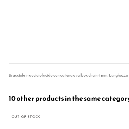
Bracciale in acciaio lucido con catena oval box chain 4 mm. Lunghezza 
10 other products in the same categor
OUT-OF-STOCK