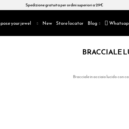
Spedizione gratuita per ordini superiori a 29€
pose your jewel
New
Store locator
Blog
Whatsap
BRACCIALE 
Bracciale in acciaio lucido con c