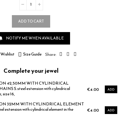
ADD TO CART
NOTIFY ME WHEN AVAILABLE

Wishlist
Size Guide
Complete your jewel
ION 42,50MM WITH CYLINDRICAL
S S.steel estension with cylindrical
€4.00
ADD
, size 16,
ION 32MM WITH CYLINDRICAL ELEMENT
estension with cylindrical element in the
€4.00
ADD