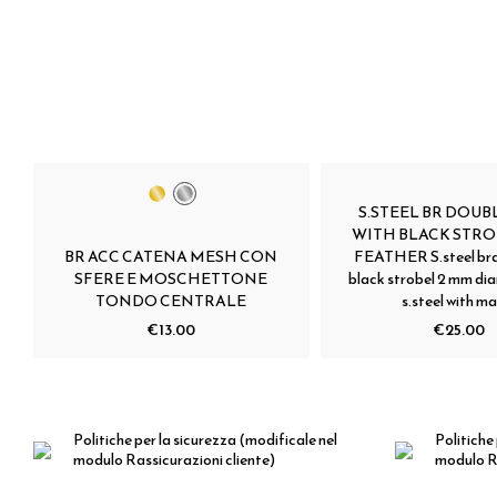
S.STEEL BR DOUB
WITH BLACK STR
BR ACC CATENA MESH CON
FEATHER S.steel bra
SFERE E MOSCHETTONE
black strobel 2 mm dia
TONDO CENTRALE
s.steel with ma
€13.00
€25.00
Politiche per la sicurezza
(modificale nel
Politiche 
modulo Rassicurazioni cliente)
modulo Ra