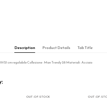
Description
Product Details
Tab Title
19/21 cm regolabile Collezione : Man Trendy 28 Materiali : Acciaio
y:
OUT-OF-STOCK
OUT-OF-ST