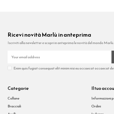
Ricevi novità Marlù in anteprima
Iscriviti alla newsletter e scopri in anteprima le novità del mondo Marlù.
Enim quis fugiat consequat elit minim nisi eu occaecat occaecat dese
Categorie
Il tuo acco
Collane
Informazioni p
Bracciali
Ordini