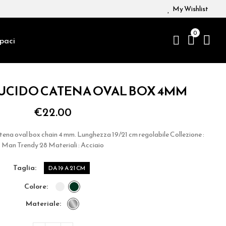
My Wishlist
0
paci
LUCIDO CATENA OVAL BOX 4MM
€22.00
atena oval box chain 4 mm. Lunghezza 19/21 cm regolabile Collezione :
Man Trendy 28 Materiali : Acciaio
taglia
DA 19 A 21 CM
colore
materiale