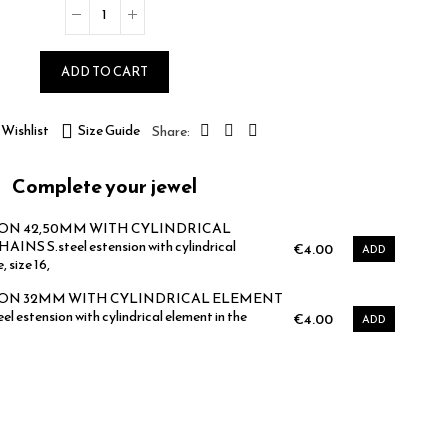
ADD TO CART
Wishlist
Size Guide
Complete your jewel
ION 42,50MM WITH CYLINDRICAL
S S.steel estension with cylindrical
€4.00
ADD
, size 16,
ION 32MM WITH CYLINDRICAL ELEMENT
estension with cylindrical element in the
€4.00
ADD