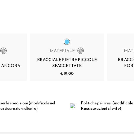
MATERIALE:
MAT
BRACCIALE PIETRE PICCOLE
BR ACC
O ANCORA
SFACCETTATE
FOR
€19.00
per le spedizioni
(modificale nel
Politiche per i resi
(modificale
ssicurazioni cliente)
Rassicurazioni cliente)