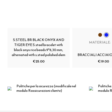
S.STEEL BR BLACK ONYX AND
MATERIALE:
TIGER EYE S.steel bracelet with
black onyx rice beads 9*6,30 mm,
alternated with s.steel polished elem
BRACCIALI ACCIAI
€25.00
€19.00
Politiche per la sicurezza
(modificale nel
Politiche 
modulo Rassicurazioni cliente)
modulo Ra