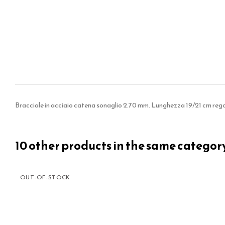
Bracciale in acciaio catena sonaglio 2.70 mm. Lunghezza 19/21 cm regol
10 other products in the same categor
OUT-OF-STOCK