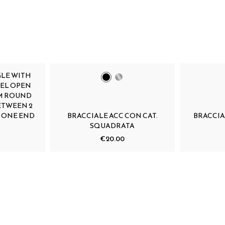
GLE WITH
TEEL OPEN
MM ROUND
ETWEEN 2
. ONE END
BRACCIALE ACC CON CAT.
BRACCIAL
SQUADRATA
€20.00