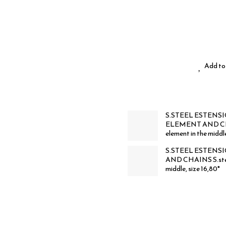
Add to 
S.STEEL ESTENS
ELEMENT AND CHAIN
element in the middle
S.STEEL ESTENS
AND CHAINS S.steel 
middle, size 16,80*