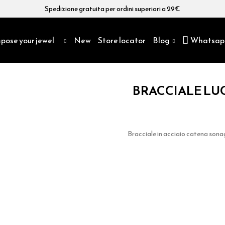
Spedizione gratuita per ordini superiori a 29€
pose your jewel
New
Store locator
Blog
Whatsap
BRACCIALE LU
Bracciale in acciaio catena sona