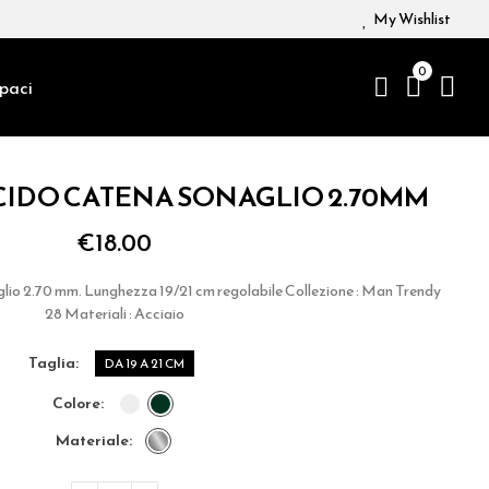
My Wishlist
0
paci
CIDO CATENA SONAGLIO 2.70MM
€18.00
glio 2.70 mm. Lunghezza 19/21 cm regolabile Collezione : Man Trendy
28 Materiali : Acciaio
taglia
DA 19 A 21 CM
colore
materiale