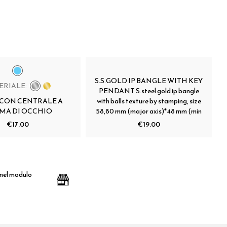
S.S.GOLD IP BANGLE WITH KEY
ERIALE:
PENDANT S.steel gold ip bangle
 CON CENTRALE A
with balls texture by stamping, size
MA DI OCCHIO
58,80 mm (major axis)*48 mm (min
€17.00
€19.00
 nel modulo