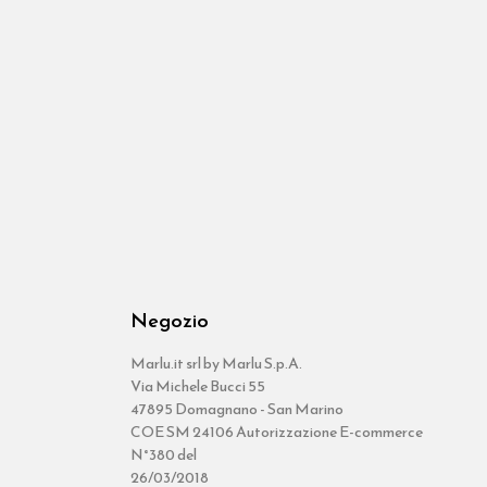
Negozio
Marlu.it srl by Marlu S.p.A.
Via Michele Bucci 55
47895 Domagnano - San Marino
COE SM 24106 Autorizzazione E-commerce
N°380 del
26/03/2018