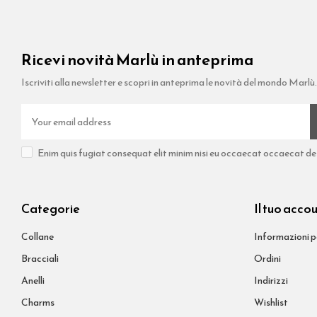
Ricevi novità Marlù in anteprima
Iscriviti alla newsletter e scopri in anteprima le novità del mondo Marlù.
Enim quis fugiat consequat elit minim nisi eu occaecat occaecat dese
Categorie
Il tuo acco
Collane
Informazioni p
Bracciali
Ordini
Anelli
Indirizzi
Charms
Wishlist