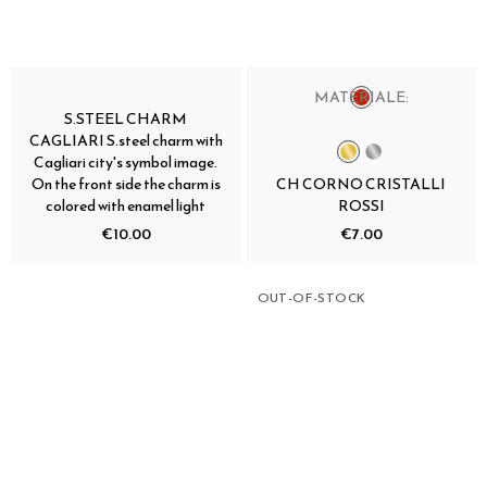
MATERIALE:
S.STEEL CHARM
CAGLIARI S.steel charm with
Cagliari city's symbol image.
On the front side the charm is
CH CORNO CRISTALLI
colored with enamel light
ROSSI
€10.00
€7.00
OUT-OF-STOCK