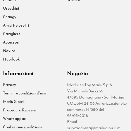
Orecchini
Changy
Amici Pelosetti
Cavigliere
Accessori
Novità
I tuoi look
Informazioni
Negozio
Privacy
Marlu.it srl by Marlu S.p.A.
Via Michele Bucci 55
Termini e condizioni d'uso
47895 Domagnano - San Marino
Marlù Gioielli
COE SM 24106 Autorizzazione E-
commerce N°380 del
Procedura Recesso
26/03/2018
Whatsappaci
Email:
Confezione spedizione
servizioclienti@marlugioielli.it