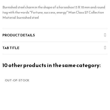
Burnished steel charm in the shape of a horseshoe 13 X 18 mm and round
tag with the words "Fortune, success, energy" Man Class 27 Collection
Material: burnished steel
PRODUCT DETAILS
TAB TITLE
10 other products in the same category:
OUT-OF-STOCK