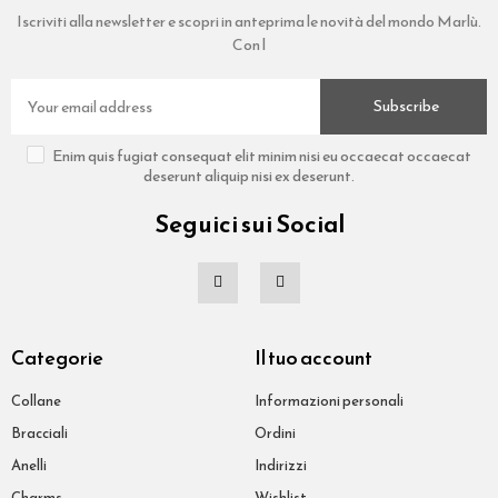
Iscriviti alla newsletter e scopri in anteprima le novità del mondo Marlù.
Con l
Subscribe
Enim quis fugiat consequat elit minim nisi eu occaecat occaecat
deserunt aliquip nisi ex deserunt.
Seguici sui Social
Categorie
Il tuo account
Collane
Informazioni personali
Bracciali
Ordini
Anelli
Indirizzi
Charms
Wishlist