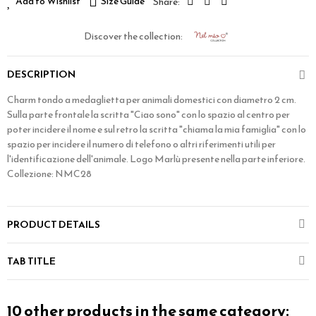
Add to Wishlist
Size Guide
Discover the collection:
DESCRIPTION
Charm tondo a medaglietta per animali domestici con diametro 2 cm.
Sulla parte frontale la scritta "Ciao sono" con lo spazio al centro per
poter incidere il nome e sul retro la scritta "chiama la mia famiglia" con lo
spazio per incidere il numero di telefono o altri riferimenti utili per
l'identificazione dell'animale. Logo Marlù presente nella parte inferiore.
Collezione: NMC28
PRODUCT DETAILS
TAB TITLE
10 other products in the same category: