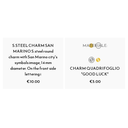
S.STEEL CHARM SAN
MATERIALE:
MARINO S.steel round
charm with San Marino city's
symbols image, 14 mm
diameter. On the front side
CHARM QUADRIFOGLIO
lettering i
"GOOD LUCK"
€10.00
€5.00