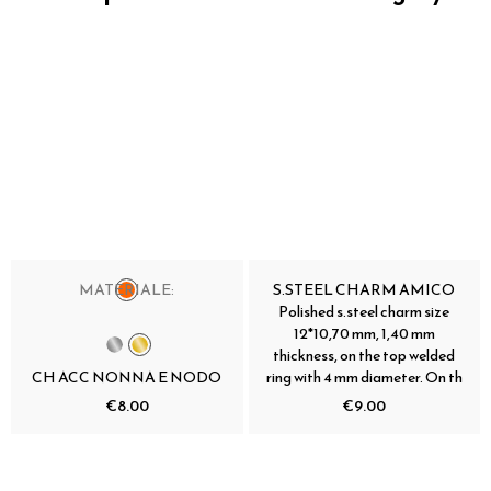
MATERIALE:
S.STEEL CHARM AMICO
Polished s.steel charm size
12*10,70 mm, 1,40 mm
thickness, on the top welded
CH ACC NONNA E NODO
ring with 4 mm diameter. On th
€8.00
€9.00