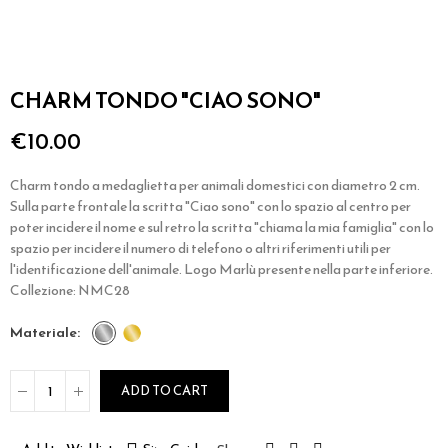
CHARM TONDO "CIAO SONO"
€10.00
Charm tondo a medaglietta per animali domestici con diametro 2 cm.
Sulla parte frontale la scritta "Ciao sono" con lo spazio al centro per
poter incidere il nome e sul retro la scritta "chiama la mia famiglia" con lo
spazio per incidere il numero di telefono o altri riferimenti utili per
l'identificazione dell'animale. Logo Marlù presente nella parte inferiore.
Collezione: NMC28
materiale
ADD TO CART