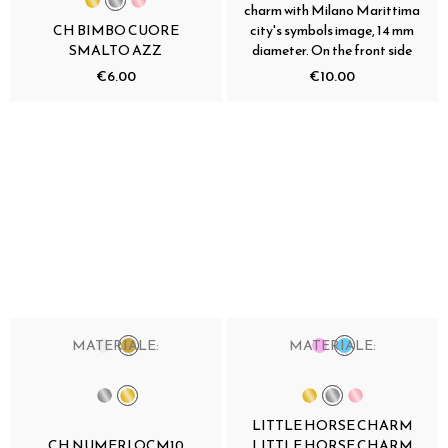
charm with Milano Marittima
CH BIMBO CUORE
city's symbols image, 14 mm
SMALTO AZZ
diameter. On the front side
€6.00
€10.00
MATERIALE:
MATERIALE:
LITTLE HORSE CHARM
CH NUMERI OCM10
LITTLE HORSE CHARM