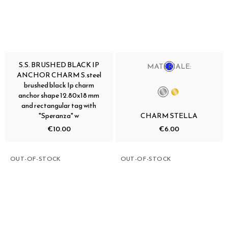
S.S. BRUSHED BLACK IP
MATERIALE:
ANCHOR CHARM S.steel
brushed black Ip charm
anchor shape 12.80x18 mm
and rectangular tag with
"Speranza" w
CHARM STELLA
€10.00
€6.00
OUT-OF-STOCK
OUT-OF-STOCK