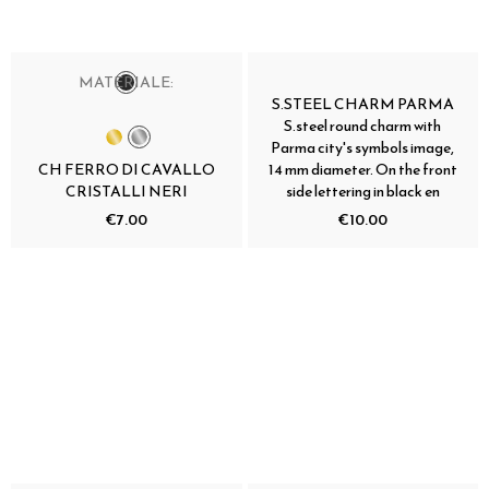
MATERIALE:
S.STEEL CHARM PARMA
S.steel round charm with
Parma city's symbols image,
CH FERRO DI CAVALLO
14 mm diameter. On the front
CRISTALLI NERI
side lettering in black en
€7.00
€10.00