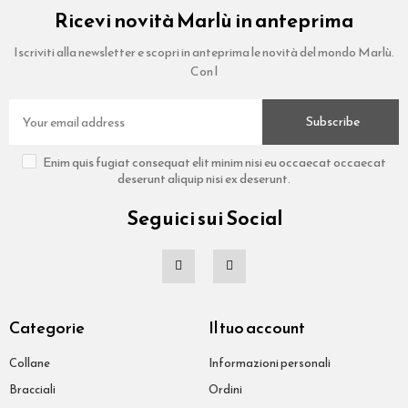
Ricevi novità Marlù in anteprima
Iscriviti alla newsletter e scopri in anteprima le novità del mondo Marlù.
Con l
Subscribe
Enim quis fugiat consequat elit minim nisi eu occaecat occaecat
deserunt aliquip nisi ex deserunt.
Seguici sui Social
Categorie
Il tuo account
Collane
Informazioni personali
Bracciali
Ordini