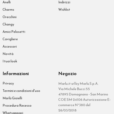
Anelli
Indirizzi
Charms
Wishlist
Orecchini
Changy
Amici Pelosetti
Cavigliere
Accessori
Novità
I tuoi look
Informazioni
Negozio
Privacy
Marlu.it srl by Marlu S.p.A.
Via Michele Bucci 55
Termini e condizioni d'uso
47895 Domagnano - San Marino
Marlù Gioielli
COE SM 24106 Autorizzazione E-
commerce N°380 del
Procedura Recesso
26/03/2018
Whatsappaci