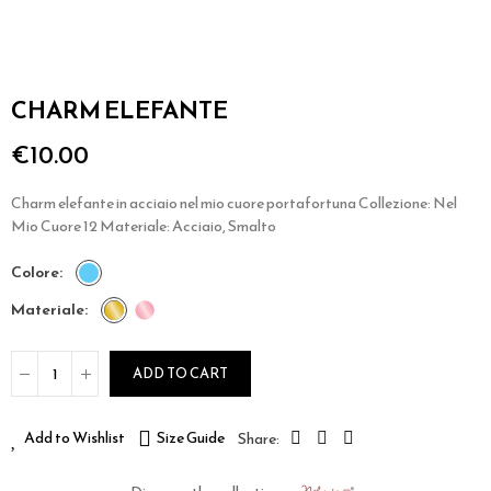
CHARM ELEFANTE
€10.00
Charm elefante in acciaio nel mio cuore portafortuna Collezione: Nel
Mio Cuore 12 Materiale: Acciaio, Smalto
colore
materiale
ADD TO CART
Add to Wishlist
Size Guide