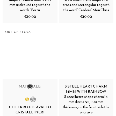
mm and round tag with the
cross and rectangular tag with
words "Fortu
the word "Credere"Man Class
€10.00
€10.00
OUT-OF-STOCK
MATERIALE:
S.STEEL HEART CHARM
14MM WITH RAINBOW
S.steel heart shape charm 14
mm diameter, 1.00 mm
CH FERRO DI CAVALLO
thickness, on the front side the
CRISTALLI NERI
engrave