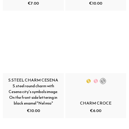
€7.00
€10.00
S.STEEL CHARM CESENA
S.steel round charm with
Cesena city's symbols image.
On the front side lettering in
black enamel "Nel mio"
CHARM CROCE
€10.00
€6.00