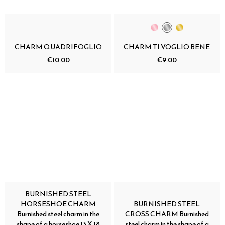
CHARM QUADRIFOGLIO
CHARM TI VOGLIO BENE
€10.00
€9.00
BURNISHED STEEL
HORSESHOE CHARM
BURNISHED STEEL
Burnished steel charm in the
CROSS CHARM Burnished
shape of a horseshoe 13 X 18
steel charm in the shape of a