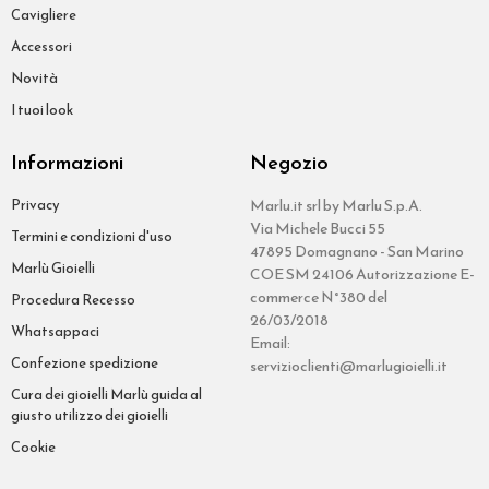
Cavigliere
Accessori
Novità
I tuoi look
Informazioni
Negozio
Privacy
Marlu.it srl by Marlu S.p.A.
Via Michele Bucci 55
Termini e condizioni d'uso
47895 Domagnano - San Marino
Marlù Gioielli
COE SM 24106 Autorizzazione E-
commerce N°380 del
Procedura Recesso
26/03/2018
Whatsappaci
Email:
Confezione spedizione
servizioclienti@marlugioielli.it
Cura dei gioielli Marlù guida al
giusto utilizzo dei gioielli
Cookie