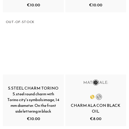
€10.00
€10.00
OUT-OF-STOCK
MATERIALE:
S.STEEL CHARM TORINO
S.steel round charm with
Torino city's symbols image, 14
mm diameter. On the front
CHARM ALA CON BLACK
side lettering in black
OIL
€10.00
€8.00