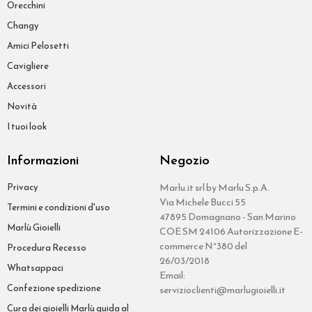
Orecchini
Changy
Amici Pelosetti
Cavigliere
Accessori
Novità
I tuoi look
Informazioni
Negozio
Privacy
Marlu.it srl by Marlu S.p.A.
Via Michele Bucci 55
Termini e condizioni d'uso
47895 Domagnano - San Marino
Marlù Gioielli
COE SM 24106 Autorizzazione E-
commerce N°380 del
Procedura Recesso
26/03/2018
Whatsappaci
Email:
Confezione spedizione
servizioclienti@marlugioielli.it
Cura dei gioielli Marlù guida al