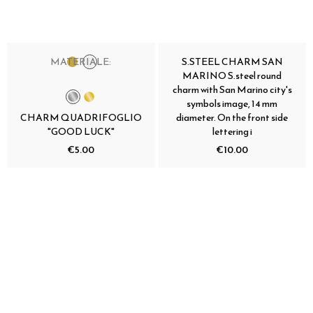
MATERIALE:
S.STEEL CHARM SAN
MARINO S.steel round
charm with San Marino city's
symbols image, 14 mm
CHARM QUADRIFOGLIO
diameter. On the front side
"GOOD LUCK"
lettering i
€5.00
€10.00