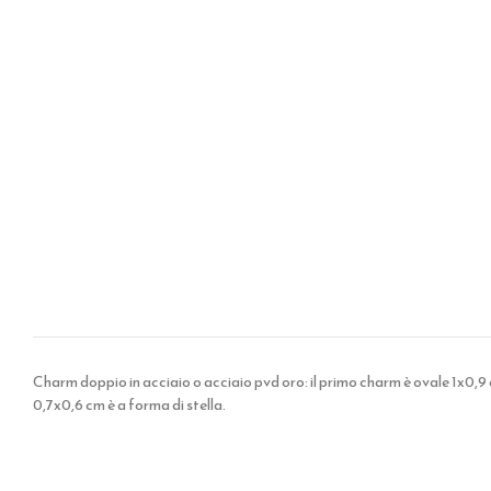
Charm doppio in acciaio o acciaio pvd oro: il primo charm è ovale 1x0
0,7x0,6 cm è a forma di stella.