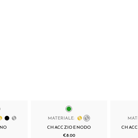
MATERIALE:
MAT
RNO
CH ACC ZIO E NODO
CH AC
€8.00