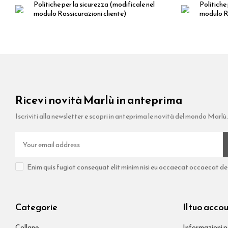
Politiche per la sicurezza
(modificale nel
Politiche 
modulo Rassicurazioni cliente)
modulo Ra
Ricevi novità Marlù in anteprima
Iscriviti alla newsletter e scopri in anteprima le novità del mondo Marlù.
Enim quis fugiat consequat elit minim nisi eu occaecat occaecat dese
Categorie
Il tuo acco
Collane
Informazioni p