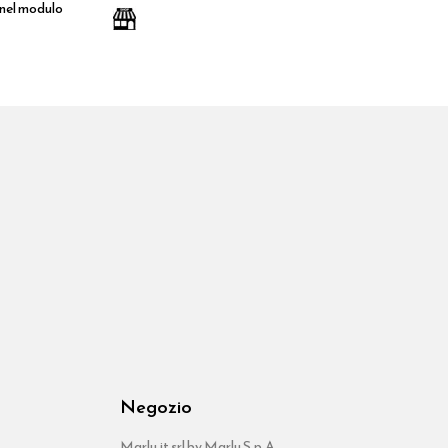
 nel modulo
Negozio
Marlu.it srl by Marlu S.p.A.