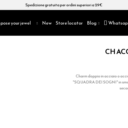
Spedizione gratuita per ordini superiori a 29€
pose your jewel
New
Store locator
Blog
Whatsap
CH AC
Charm doppio in acciaio o acciai
"SQUADRA DEI SOGNI" in smalto 
secon