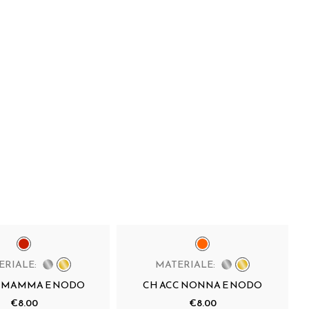
ERIALE:
MATERIALE:
C MAMMA E NODO
CH ACC NONNA E NODO
€8.00
€8.00