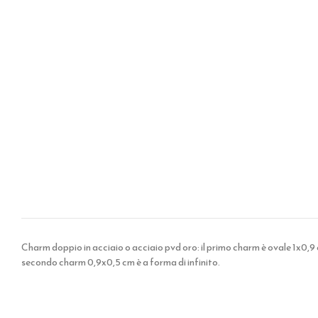
Charm doppio in acciaio o acciaio pvd oro: il primo charm è ovale 1x0
secondo charm 0,9x0,5 cm è a forma di infinito.