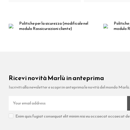
Politiche per la sicurezza
(modificale nel
Politiche 
modulo Rassicurazioni cliente)
modulo Ra
Ricevi novità Marlù in anteprima
Iscriviti alla newsletter e scopri in anteprima le novità del mondo Marlù.
Enim quis fugiat consequat elit minim nisi eu occaecat occaecat dese