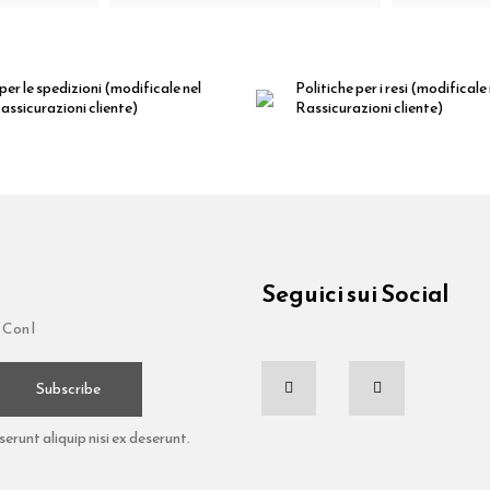
per le spedizioni
(modificale nel
Politiche per i resi
(modificale
ssicurazioni cliente)
Rassicurazioni cliente)
Seguici sui Social
 Con l
Subscribe
runt aliquip nisi ex deserunt.