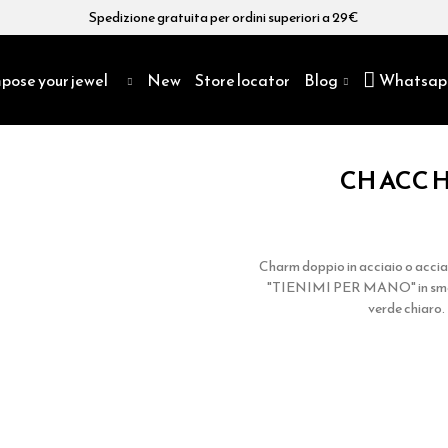
Spedizione gratuita per ordini superiori a 29€
pose your jewel
New
Store locator
Blog
Whatsap
CH ACC 
Charm doppio in acciaio o acciaio
"TIENIMI PER MANO" in smalt
verde chiaro.