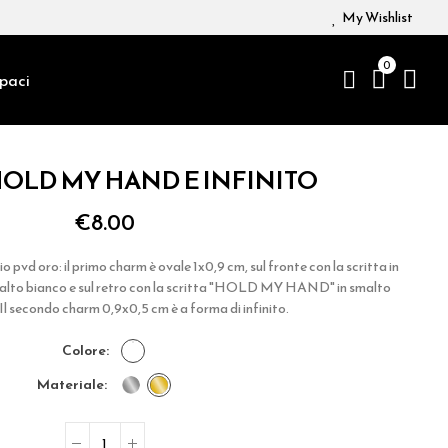
My Wishlist
0
paci
HOLD MY HAND E INFINITO
€8.00
 pvd oro: il primo charm è ovale 1x0,9 cm, sul fronte con la scritta in
o bianco e sul retro con la scritta "HOLD MY HAND" in smalto
 Il secondo charm 0,9x0,5 cm è a forma di infinito.
colore
materiale