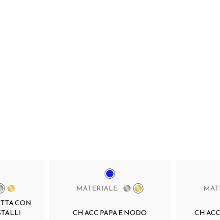
MATERIALE:
MAT
TTA CON
STALLI
CH ACC PAPA E NODO
CH AC