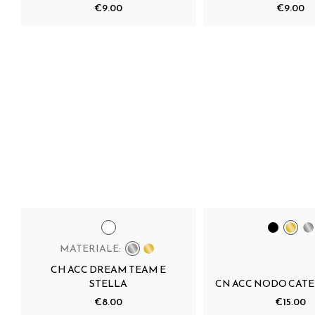
€9.00
€9.00
MATERIALE:
CH ACC DREAM TEAM E
STELLA
CN ACC NODO CAT
€8.00
€15.00