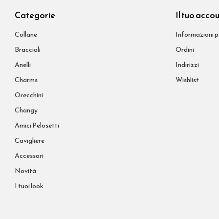
Categorie
Il tuo acco
Collane
Informazioni p
Bracciali
Ordini
Anelli
Indirizzi
Charms
Wishlist
Orecchini
Changy
Amici Pelosetti
Cavigliere
Accessori
Novità
I tuoi look