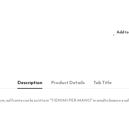
Add to 
Description
Product Details
Tab Title
,9 cm, sul fronte con la scritta in "TIENIMI PER MANO" in smalto bianco e s