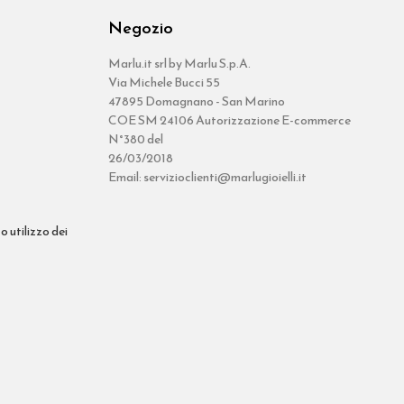
Negozio
Marlu.it srl by Marlu S.p.A.
Via Michele Bucci 55
47895 Domagnano - San Marino
COE SM 24106 Autorizzazione E-commerce
N°380 del
26/03/2018
Email: servizioclienti@marlugioielli.it
o utilizzo dei